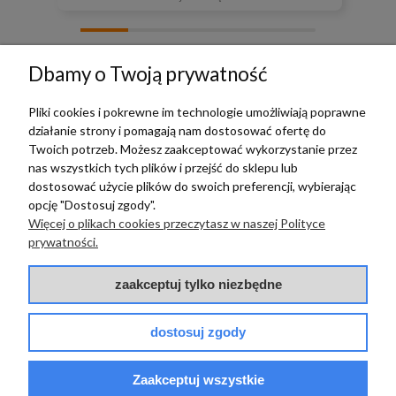
zebranych i zweryfikowanych przez
Dbamy o Twoją prywatność
Pliki cookies i pokrewne im technologie umożliwiają poprawne
działanie strony i pomagają nam dostosować ofertę do
TERRADECO
Twoich potrzeb. Możesz zaakceptować wykorzystanie przez
nas wszystkich tych plików i przejść do sklepu lub
BAZA WIEDZY
dostosować użycie plików do swoich preferencji, wybierając
opcję "Dostosuj zgody".
Więcej o plikach cookies przeczytasz w naszej Polityce
PŁATNOŚCI I DOSTAWA
prywatności.
POMOC
zaakceptuj tylko niezbędne
dostosuj zgody
Zaakceptuj wszystkie
© 2017 - 2025 | terradeco.com.pl
code and analytics: terradeco
software:
shoper.pl