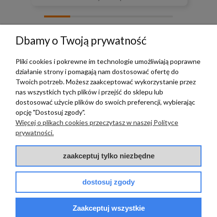
zebranych i zweryfikowanych przez
Dbamy o Twoją prywatność
Pliki cookies i pokrewne im technologie umożliwiają poprawne
działanie strony i pomagają nam dostosować ofertę do
TERRADECO
Twoich potrzeb. Możesz zaakceptować wykorzystanie przez
nas wszystkich tych plików i przejść do sklepu lub
BAZA WIEDZY
dostosować użycie plików do swoich preferencji, wybierając
opcję "Dostosuj zgody".
Więcej o plikach cookies przeczytasz w naszej Polityce
PŁATNOŚCI I DOSTAWA
prywatności.
POMOC
zaakceptuj tylko niezbędne
dostosuj zgody
Zaakceptuj wszystkie
© 2017 - 2025 | terradeco.com.pl
code and analytics: terradeco
software:
shoper.pl