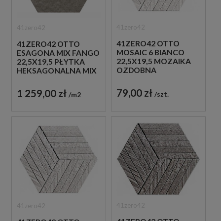
41zero42
41zero42
41ZERO42 OTTO
41ZERO42 OTTO
MOSAIC 6 BIANCO
ESAGONA MIX FANGO
22,5X19,5 MOZAIKA
22,5X19,5 PŁYTKA
OZDOBNA
HEKSAGONALNA MIX
79,00 zł
1 259,00 zł
szt.
m2
41zero42
41zero42