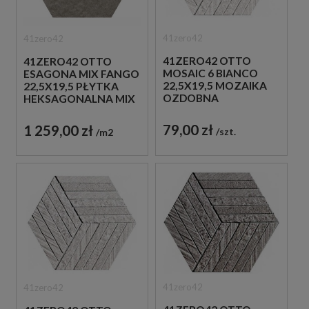
41zero42
41zero42
41ZERO42 OTTO
41ZERO42 OTTO
MOSAIC 6 BIANCO
ESAGONA MIX FANGO
22,5X19,5 MOZAIKA
22,5X19,5 PŁYTKA
OZDOBNA
HEKSAGONALNA MIX
79,00 zł
1 259,00 zł
szt.
m2
41zero42
41zero42