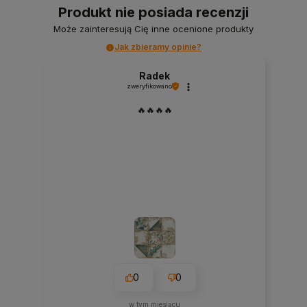
Produkt nie posiada recenzji
Może zainteresują Cię inne ocenione produkty
Jak zbieramy opinie?
Radek
zweryfikowano
🔥🔥🔥🔥
0
0
w tym miesiącu