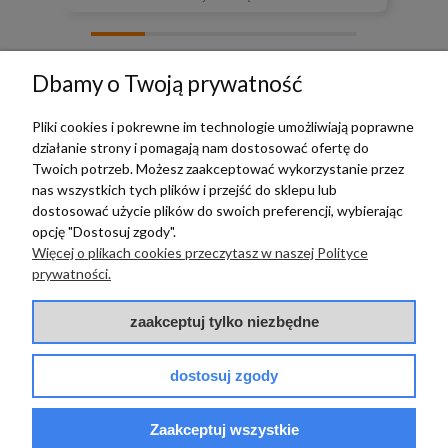
zebranych i zweryfikowanych przez
Dbamy o Twoją prywatność
Pliki cookies i pokrewne im technologie umożliwiają poprawne
działanie strony i pomagają nam dostosować ofertę do
TERRADECO
Twoich potrzeb. Możesz zaakceptować wykorzystanie przez
nas wszystkich tych plików i przejść do sklepu lub
BAZA WIEDZY
dostosować użycie plików do swoich preferencji, wybierając
opcję "Dostosuj zgody".
Więcej o plikach cookies przeczytasz w naszej Polityce
PŁATNOŚCI I DOSTAWA
prywatności.
POMOC
zaakceptuj tylko niezbędne
dostosuj zgody
Zaakceptuj wszystkie
© 2017 - 2025 | terradeco.com.pl
code and analytics: terradeco
software:
shoper.pl