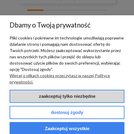
zebranych i zweryfikowanych przez
Dbamy o Twoją prywatność
Pliki cookies i pokrewne im technologie umożliwiają poprawne
działanie strony i pomagają nam dostosować ofertę do
TERRADECO
Twoich potrzeb. Możesz zaakceptować wykorzystanie przez
nas wszystkich tych plików i przejść do sklepu lub
BAZA WIEDZY
dostosować użycie plików do swoich preferencji, wybierając
opcję "Dostosuj zgody".
Więcej o plikach cookies przeczytasz w naszej Polityce
PŁATNOŚCI I DOSTAWA
prywatności.
POMOC
zaakceptuj tylko niezbędne
dostosuj zgody
Zaakceptuj wszystkie
© 2017 - 2025 | terradeco.com.pl
code and analytics: terradeco
software:
shoper.pl