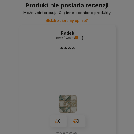
Produkt nie posiada recenzji
Może zainteresują Cię inne ocenione produkty
Jak zbieramy opinie?
Radek
zweryfikowano
🔥🔥🔥🔥
0
0
w tym miesiącu