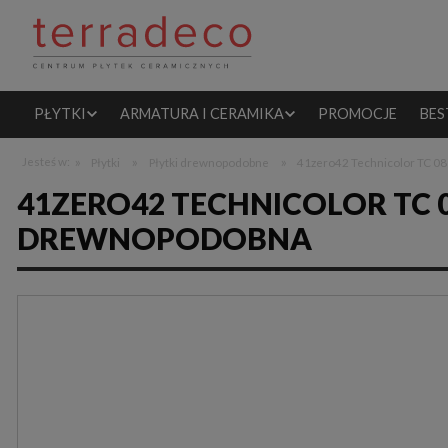
PŁYTKI
ARMATURA I CERAMIKA
PROMOCJE
BES
»
»
»
Jesteś w:
Płytki
Płytki drewnopodobne
41zero42 Technicolor TC 08
41ZERO42 TECHNICOLOR TC 0
DREWNOPODOBNA