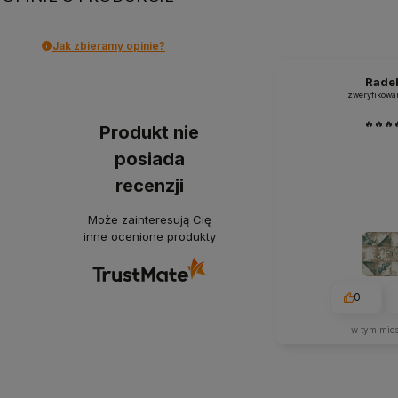
Jak zbieramy opinie?
Rade
zweryfikowa
🔥🔥🔥
Produkt nie
posiada
recenzji
Może zainteresują Cię
inne ocenione produkty
0
w tym mie