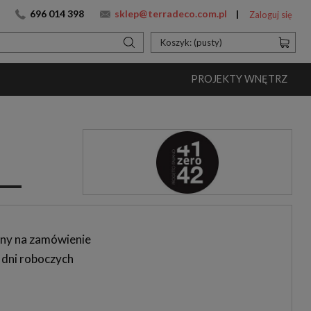
696 014 398
sklep@terradeco.com.pl
Zaloguj się
Koszyk:
(pusty)
PROJEKTY WNĘTRZ
ny na zamówienie
 dni roboczych