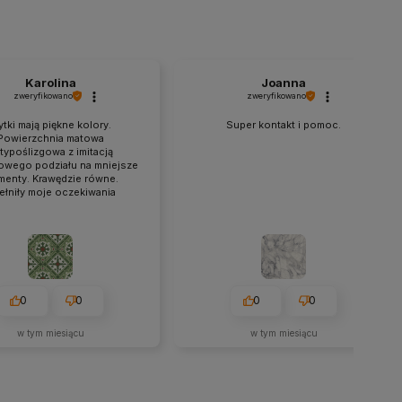
Karolina
Joanna
zweryfikowano
zweryfikowano
ytki mają piękne kolory.
Super kontakt i pomoc.
Powierzchnia matowa
typoślizgowa z imitacją
owego podziału na mniejsze
menty. Krawędzie równe.
ełniły moje oczekiwania
0
0
0
0
w tym miesiącu
w tym miesiącu