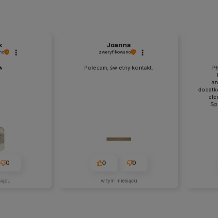
k
Joanna
no
zweryfikowano
🔥
Polecam, świetny kontakt.
Pł
an
dodatk
ele
Sp
0
0
0
siącu
w tym miesiącu