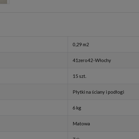
0,29 m2
41zero42-Włochy
15 szt.
Płytki na ściany i podłogi
6 kg
Matowa