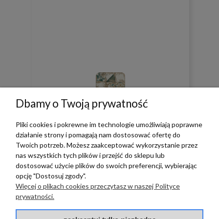
Dbamy o Twoją prywatność
0
0
Pliki cookies i pokrewne im technologie umożliwiają poprawne
działanie strony i pomagają nam dostosować ofertę do
w tym miesiącu
Twoich potrzeb. Możesz zaakceptować wykorzystanie przez
nas wszystkich tych plików i przejść do sklepu lub
dostosować użycie plików do swoich preferencji, wybierając
zebranych i zweryfikowanych przez
opcję "Dostosuj zgody".
Więcej o plikach cookies przeczytasz w naszej Polityce
prywatności.
TERRADECO