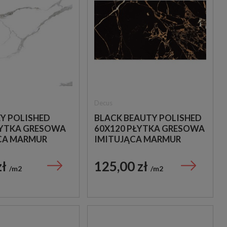
Decus
Y POLISHED
BLACK BEAUTY POLISHED
ŁYTKA GRESOWA
60X120 PŁYTKA GRESOWA
CA MARMUR
IMITUJĄCA MARMUR
zł
125,00 zł
m2
m2