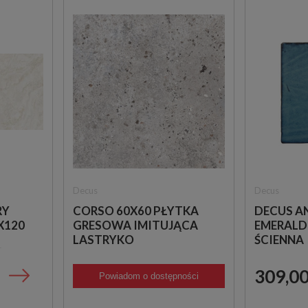
Decus
Decus
RY
CORSO 60X60 PŁYTKA
DECUS A
X120
GRESOWA IMITUJĄCA
EMERALD
LASTRYKO
ŚCIENNA
Ń
109,00 zł
309,00
Powiadom o dostępności
m2