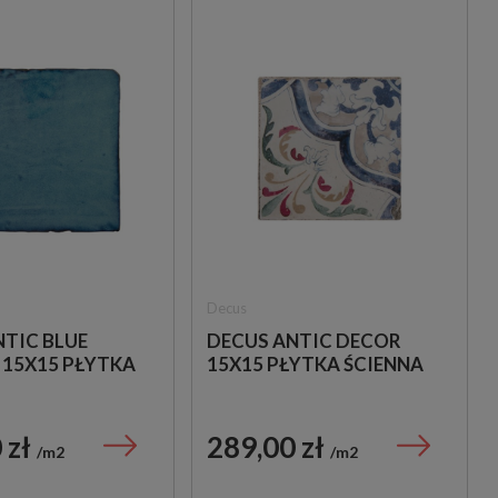
Decus
NTIC BLUE
DECUS ANTIC DECOR
 15X15 PŁYTKA
15X15 PŁYTKA ŚCIENNA
 zł
289,00 zł
m2
m2