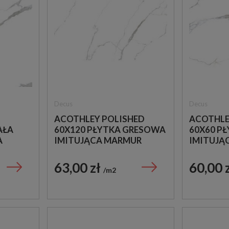
Decus
Decus
ACOTHLEY POLISHED
ACOTHLE
AŁA
60X120 PŁYTKA GRESOWA
60X60 P
A
IMITUJĄCA MARMUR
IMITUJĄ
63,00 zł
60,00 
m2