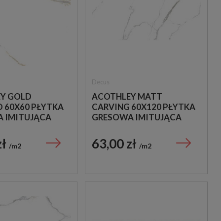
Decus
Y GOLD
ACOTHLEY MATT
D 60X60 PŁYTKA
CARVING 60X120 PŁYTKA
 IMITUJĄCA
GRESOWA IMITUJĄCA
MARMUR
zł
63,00 zł
m2
m2