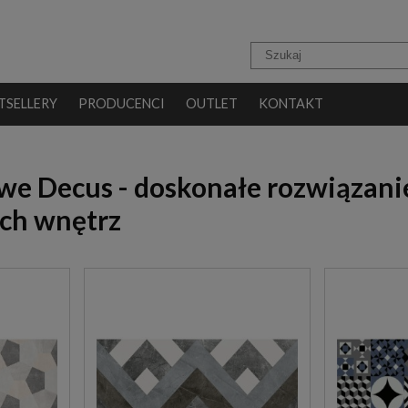
TSELLERY
PRODUCENCI
OUTLET
KONTAKT
owe Decus - doskonałe rozwiązani
ch wnętrz