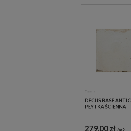
Decus
DECUS BASE ANTIC
PŁYTKA ŚCIENNA
279,00 zł
m2