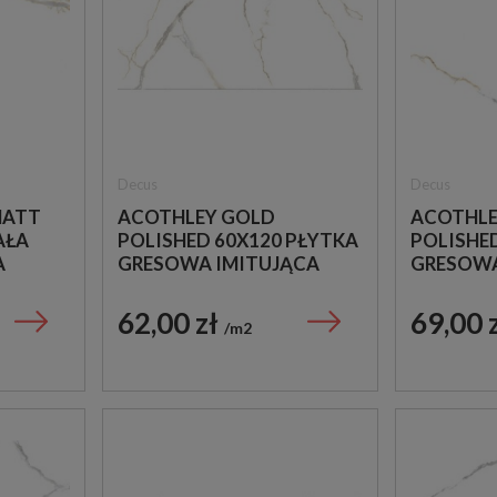
Decus
Decus
MATT
ACOTHLEY GOLD
ACOTHLE
AŁA
POLISHED 60X120 PŁYTKA
POLISHE
A
GRESOWA IMITUJĄCA
GRESOWA
MARMUR
MARMUR
62,00 zł
69,00 
m2