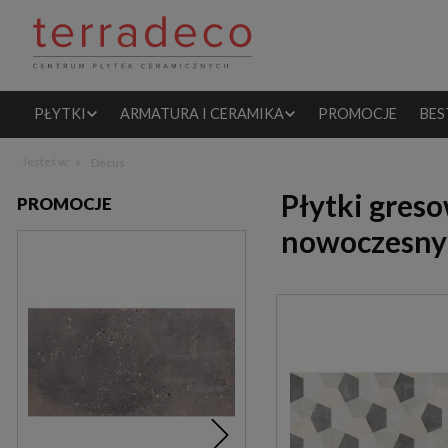
PŁYTKI
ARMATURA I CERAMIKA
PROMOCJE
BES
»
Jesteś w:
Decus
Płytki gres
PROMOCJE
nowoczesny