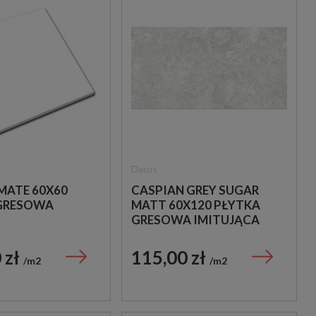
Decus
MATE 60X60
CASPIAN GREY SUGAR
GRESOWA
MATT 60X120 PŁYTKA
GRESOWA IMITUJĄCA
BETON
 zł
115,00 zł
m2
m2