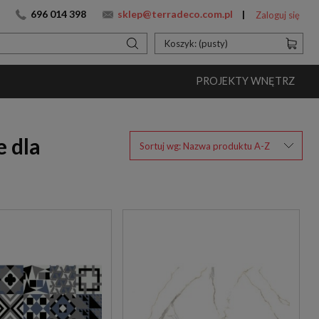
696 014 398
sklep@terradeco.com.pl
Zaloguj się
Koszyk:
(pusty)
PROJEKTY WNĘTRZ
e dla
Sortuj wg:
Nazwa produktu A-Z