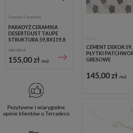
Paradyż Ceramika
Undefasa
PARADYŻ CERAMIKA
UNDEFASA LARVIK
DESERTDUST TAUPE
BLACK MATT RECT.
Decus
STRUKTURA 59,8X119,8
20X120 PŁYTKI
PŁYTKI LASTRYKO
DREWNOPODOBNE
CEMENT DEKOR 59,
185,00 zł
149,00 zł
GRESOWE
PŁYTKI PATCHWO
155,00 zł
130,00 zł
GRESOWE
m2
m2
145,00 zł
m2
Pozytywne i wiarygodne
opinie klientów o Terradeco