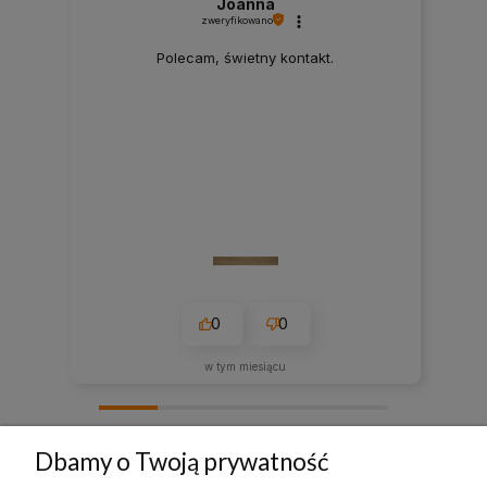
Joanna
zweryfikowano
Polecam, świetny kontakt.
0
0
w tym miesiącu
zebranych i zweryfikowanych przez
Dbamy o Twoją prywatność