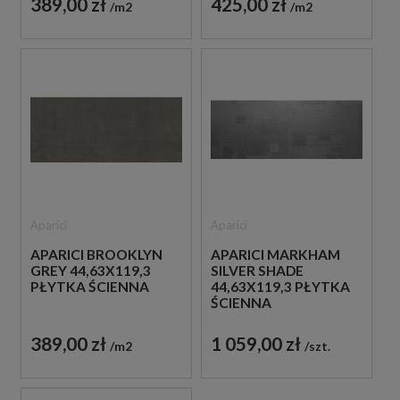
389,00 zł
425,00 zł
m2
m2
Aparici
Aparici
APARICI BROOKLYN
APARICI MARKHAM
GREY 44,63X119,3
SILVER SHADE
PŁYTKA ŚCIENNA
44,63X119,3 PŁYTKA
ŚCIENNA
DEKORACYJNA
389,00 zł
1 059,00 zł
m2
szt.