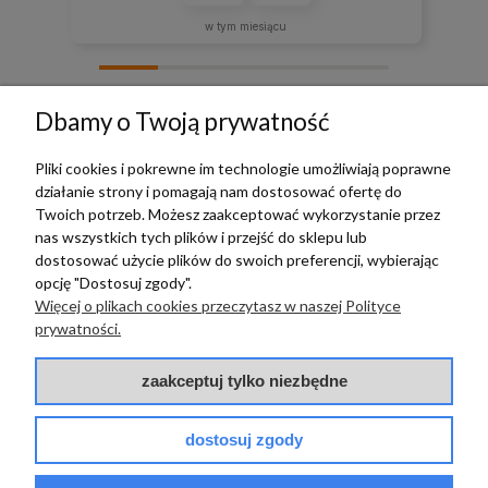
w tym miesiącu
zebranych i zweryfikowanych przez
Dbamy o Twoją prywatność
Pliki cookies i pokrewne im technologie umożliwiają poprawne
działanie strony i pomagają nam dostosować ofertę do
TERRADECO
Twoich potrzeb. Możesz zaakceptować wykorzystanie przez
nas wszystkich tych plików i przejść do sklepu lub
BAZA WIEDZY
dostosować użycie plików do swoich preferencji, wybierając
opcję "Dostosuj zgody".
Więcej o plikach cookies przeczytasz w naszej Polityce
PŁATNOŚCI I DOSTAWA
prywatności.
POMOC
zaakceptuj tylko niezbędne
dostosuj zgody