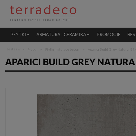
PŁYTKI
ARMATURA I CERAMIKA
PROMOCJE
BES
»
»
»
Jesteś w:
Płytki
Płytki imitujące beton
Aparici Build Grey Natural 89
APARICI BUILD GREY NATURA