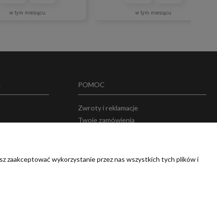
w tym miesiącu
w tym miesiącu
A
POMOC
Zwroty i reklamacje
Twoje zamówienia
w
Przechowalnia
sz zaakceptować wykorzystanie przez nas wszystkich tych plików i