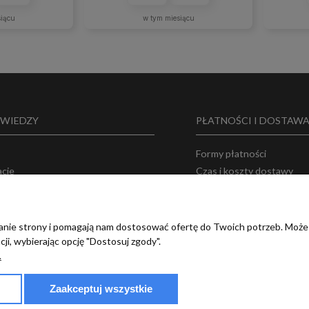
siącu
w tym miesiącu
 WIEDZY
PŁATNOŚCI I DOSTAW
Formy płatności
acje
Czas i koszty dostawy
 o nas
Bezpieczeństwo zakupó
ka prywatności
amin
ałanie strony i pomagają nam dostosować ofertę do Twoich potrzeb. Może
ji, wybierając opcję "Dostosuj zgody".
.
Zaakceptuj wszystkie
© 2017 - 2025 | terradeco.com.pl
code and analytics: terradeco
software:
shoper.pl