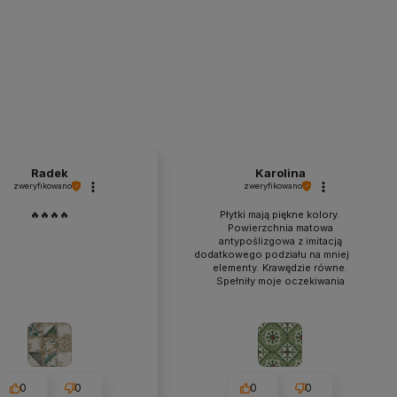
Radek
Karolina
zweryfikowano
zweryfikowano
🔥🔥🔥🔥
Płytki mają piękne kolory.
Powierzchnia matowa
antypoślizgowa z imitacją
dodatkowego podziału na mniejsze
elementy. Krawędzie równe.
Spełniły moje oczekiwania
0
0
0
0