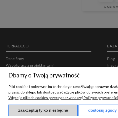
w tym mie
TERRADECO
BAZA
Dane firmy
Blog
Współpraca z projektantami
Inspir
Projektowanie wnętrz
Opinie
Dbamy o Twoją prywatność
Producenci
Polity
Regul
Pliki cookies i pokrewne im technologie umożliwiają poprawne dzi
przejść do sklepu lub dostosować użycie plików do swoich preferenc
Więcej o plikach cookies przeczytasz w naszej Polityce prywatności
zaakceptuj tylko niezbędne
dostosuj zgody