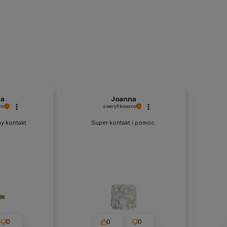
na
Joanna
no
zweryfikowano
y kontakt.
Super kontakt i pomoc.
0
0
0