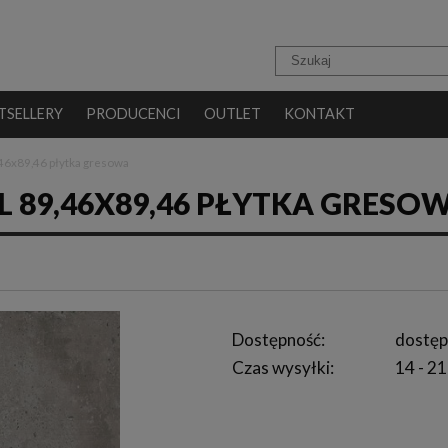
TSELLERY
PRODUCENCI
OUTLET
KONTAKT
,46x89,46 płytka gresowa
L 89,46X89,46 PŁYTKA GRESO
Dostępność:
dostęp
Czas wysyłki:
14 - 21