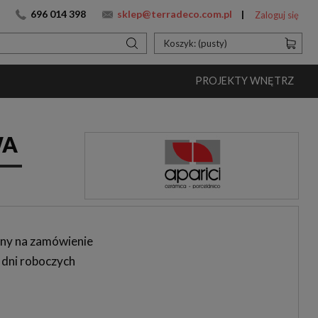
696 014 398
sklep@terradeco.com.pl
Zaloguj się
Koszyk:
(pusty)
PROJEKTY WNĘTRZ
WA
ny na zamówienie
 dni roboczych