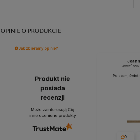
OPINIE O PRODUKCIE
Jak zbieramy opinie?
Joan
zweryfikowa
Polecam, świetn
Produkt nie
posiada
recenzji
Może zainteresują Cię
inne ocenione produkty
0