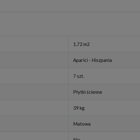
1,72 m2
Aparici - Hiszpania
7 szt.
Płytki ścienne
39 kg
Matowa
Nie