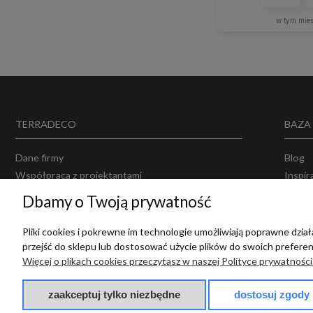
w tym mie
TERRADECO
BAZA
Dane firmy
Blog
Współpraca z projektantami
Inspir
Projektowanie wnętrz
Opinie
Dbamy o Twoją prywatność
Producenci
Polity
Regul
Pliki cookies i pokrewne im technologie umożliwiają poprawne dzi
przejść do sklepu lub dostosować użycie plików do swoich preferenc
Więcej o plikach cookies przeczytasz w naszej Polityce prywatności
zaakceptuj tylko niezbędne
dostosuj zgody