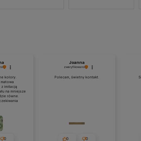
na
Joanna
no
zweryfikowano
ne kolory.
Polecam, świetny kontakt.
S
 matowa
z imitacją
łu na mniejsze
dzie równe.
czekiwania
0
0
0