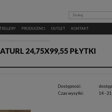
TSELLERY
PRODUCENCI
OUTLET
KONTAKT
5x99,55 płytki ścienne drewnopodobne
TURL 24,75X99,55 PŁYTKI
Dostępność:
dostęp
Czas wysyłki:
14 - 21