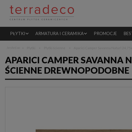
PŁYTKI
ARMATURA I CERAMIKA
PROMOCJE
BES
»
»
»
Jesteś w:
Płytki
Płytki ścienne
Aparici Camper Savanna Naturl 24,7
APARICI CAMPER SAVANNA NA
ŚCIENNE DREWNOPODOBNE