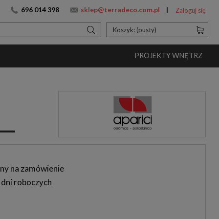
696 014 398
sklep@terradeco.com.pl
Zaloguj się
Koszyk:
(pusty)
PROJEKTY WNĘTRZ
ny na zamówienie
 dni roboczych