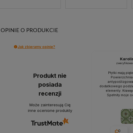
OPINIE O PRODUKCIE
Jak zbieramy opinie?
Karoli
zweryfikowa
Płytki mają pięk
Produkt nie
Powierzchnia
antypoślizgowa 
posiada
dodatkowego podzia
elementy. Krawę
recenzji
Spełniły moje o
Może zainteresują Cię
inne ocenione produkty
0