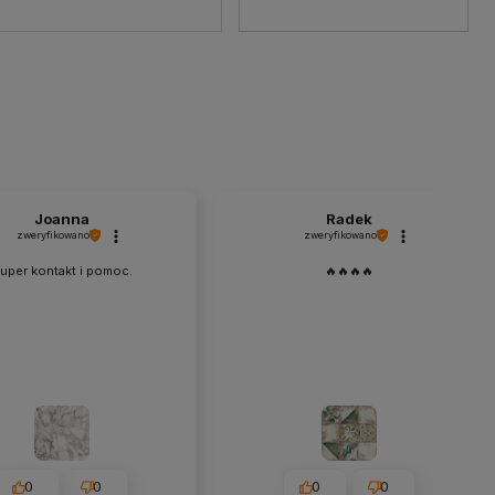
Joanna
Radek
zweryfikowano
zweryfikowano
uper kontakt i pomoc.
🔥🔥🔥🔥
0
0
0
0