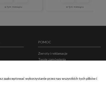
w tym miesiącu
w tym miesiącu
A
POMOC
Zwroty i reklamacje
Twoje zamówienia
w
Przechowalnia
sz zaakceptować wykorzystanie przez nas wszystkich tych plików i