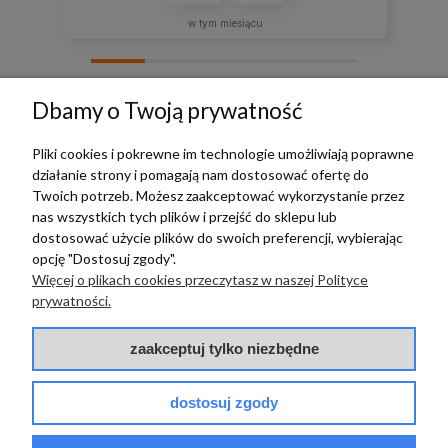
w tym miesiącu
zebranych i zweryfikowanych przez
Dbamy o Twoją prywatność
Pliki cookies i pokrewne im technologie umożliwiają poprawne
działanie strony i pomagają nam dostosować ofertę do
TERRADECO
Twoich potrzeb. Możesz zaakceptować wykorzystanie przez
nas wszystkich tych plików i przejść do sklepu lub
BAZA WIEDZY
dostosować użycie plików do swoich preferencji, wybierając
opcję "Dostosuj zgody".
Więcej o plikach cookies przeczytasz w naszej Polityce
PŁATNOŚCI I DOSTAWA
prywatności.
POMOC
zaakceptuj tylko niezbędne
dostosuj zgody