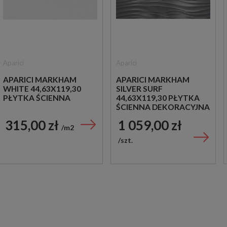
Aparici
Aparici
APARICI MARKHAM
APARICI MARKHAM
WHITE 44,63X119,30
SILVER SURF
PŁYTKA ŚCIENNA
44,63X119,30 PŁYTKA
ŚCIENNA DEKORACYJNA
315,00 zł
1 059,00 zł
m2
szt.