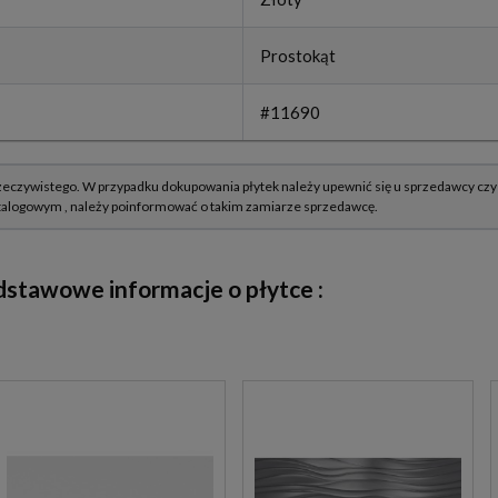
Prostokąt
#11690
dstawowe informacje o płytce :