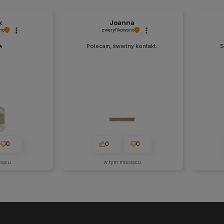
k
Joanna
no
zweryfikowano
🔥
Polecam, świetny kontakt.
S
0
0
0
siącu
w tym miesiącu