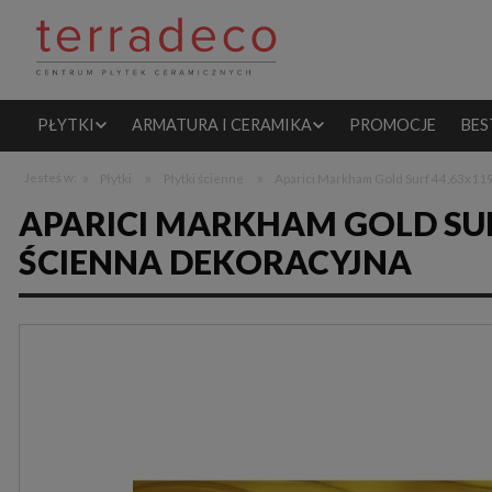
PŁYTKI
ARMATURA I CERAMIKA
PROMOCJE
BES
»
»
»
Jesteś w:
Płytki
Płytki ścienne
Aparici Markham Gold Surf 44,63x119
APARICI MARKHAM GOLD SUR
ŚCIENNA DEKORACYJNA