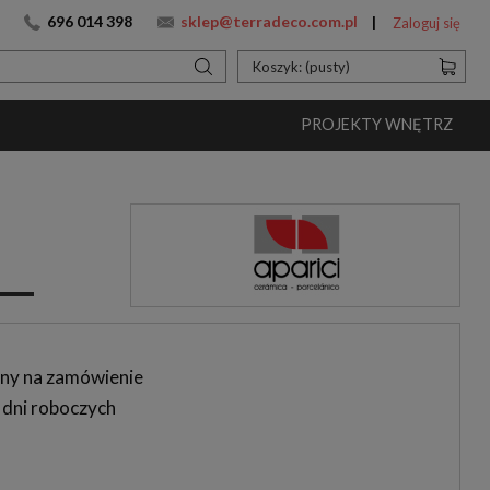
696 014 398
sklep@terradeco.com.pl
Zaloguj się
Koszyk:
(pusty)
PROJEKTY WNĘTRZ
ny na zamówienie
 dni roboczych