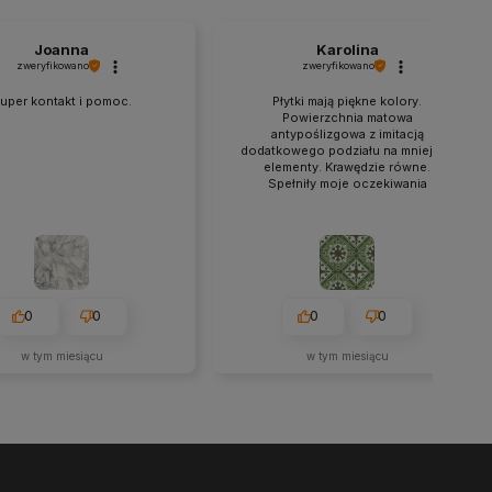
Joanna
Karolina
zweryfikowano
zweryfikowano
uper kontakt i pomoc.
Płytki mają piękne kolory.
Powierzchnia matowa
antypoślizgowa z imitacją
dodatkowego podziału na mniejsze
elementy. Krawędzie równe.
Spełniły moje oczekiwania
0
0
0
0
w tym miesiącu
w tym miesiącu