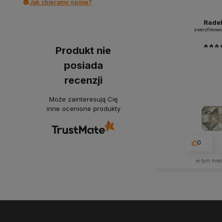
Jak zbieramy opinie?
Rade
zweryfikowa
🔥🔥🔥
Produkt nie
posiada
recenzji
Może zainteresują Cię
inne ocenione produkty
0
w tym mie