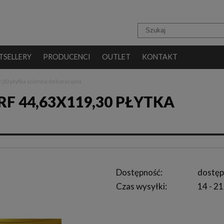
TSELLERY
PRODUCENCI
OUTLET
KONTAKT
,30 płytka ścienna dekoracyjna
F 44,63X119,30 PŁYTKA
Dostępność:
dostęp
Czas wysyłki:
14 - 21