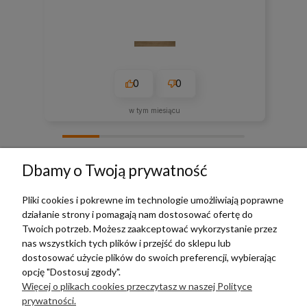
0
0
w tym miesiącu
zebranych i zweryfikowanych przez
Dbamy o Twoją prywatność
Pliki cookies i pokrewne im technologie umożliwiają poprawne
działanie strony i pomagają nam dostosować ofertę do
TERRADECO
Twoich potrzeb. Możesz zaakceptować wykorzystanie przez
nas wszystkich tych plików i przejść do sklepu lub
BAZA WIEDZY
dostosować użycie plików do swoich preferencji, wybierając
opcję "Dostosuj zgody".
Więcej o plikach cookies przeczytasz w naszej Polityce
PŁATNOŚCI I DOSTAWA
prywatności.