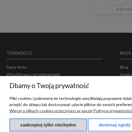
w tym mie
TERRADECO
BAZA
Dane firmy
Blog
Współpraca z projektantami
Inspir
Projektowanie wnętrz
Opinie
Dbamy o Twoją prywatność
Producenci
Polity
Regul
Pliki cookies i pokrewne im technologie umożliwiają poprawne dzi
przejść do sklepu lub dostosować użycie plików do swoich preferenc
Więcej o plikach cookies przeczytasz w naszej Polityce prywatności
zaakceptuj tylko niezbędne
dostosuj zgody