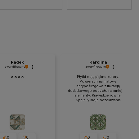
Radek
Karolina
zweryfikowano
zweryfikowano
🔥🔥🔥🔥
Płytki mają piękne kolory.
Powierzchnia matowa
antypoślizgowa z imitacją
dodatkowego podziału na mniejsze
elementy. Krawędzie równe.
Spełniły moje oczekiwania
0
0
0
0