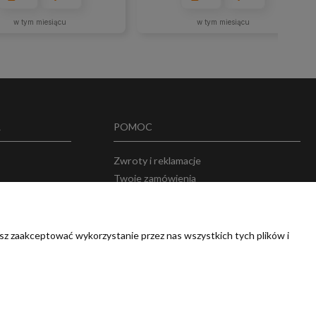
w tym miesiącu
w tym miesiącu
A
POMOC
Zwroty i reklamacje
Twoje zamówienia
w
Przechowalnia
sz zaakceptować wykorzystanie przez nas wszystkich tych plików i