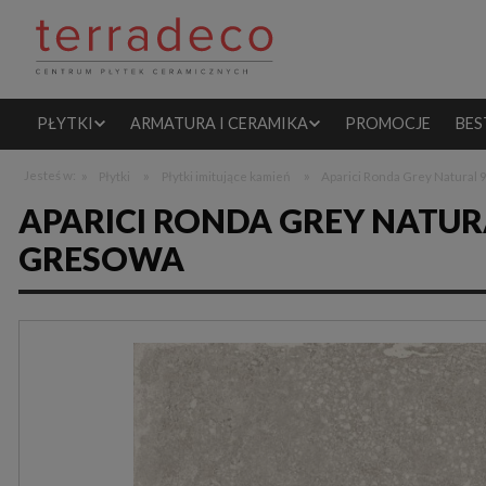
PŁYTKI
ARMATURA I CERAMIKA
PROMOCJE
BES
»
»
»
Jesteś w:
Płytki
Płytki imitujące kamień
Aparici Ronda Grey Natural 
APARICI RONDA GREY NATURA
GRESOWA