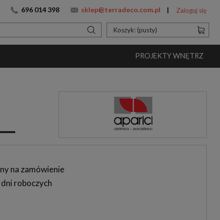
696 014 398
sklep@terradeco.com.pl
Zaloguj się
Koszyk:
(pusty)
PROJEKTY WNĘTRZ
ny na zamówienie
 dni roboczych