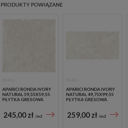
PRODUKTY POWIĄZANE
Aparici
Aparici
APARICI RONDA IVORY
APARICI RONDA IVORY
NATURAL 59,55X59,55
NATURAL 49,75X99,55
PŁYTKA GRESOWA
PŁYTKA GRESOWA
245,00 zł
259,00 zł
m2
m2