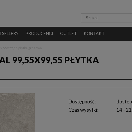
TSELLERY
PRODUCENCI
OUTLET
KONTAKT
99,55x99,55 płytka gresowa
L 99,55X99,55 PŁYTKA
Dostępność:
dostęp
Czas wysyłki:
14 - 21