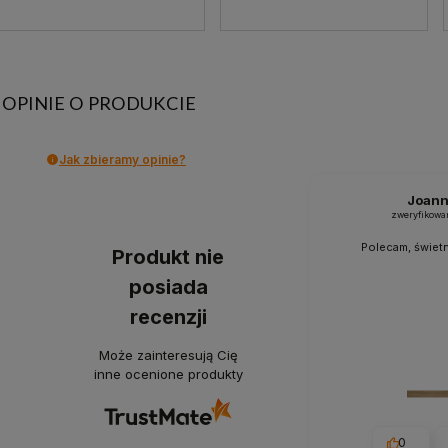
OPINIE O PRODUKCIE
Jak zbieramy opinie?
Joan
zweryfikowa
Polecam, świetn
Produkt nie
posiada
recenzji
Może zainteresują Cię
inne ocenione produkty
0