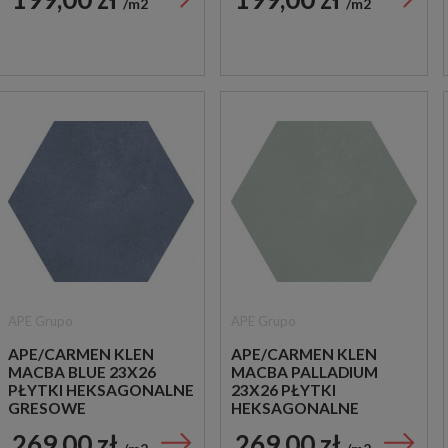
m2
m2
APE Grupo
APE Grupo
APE/CARMEN KLEN
APE/CARMEN KLEN
MACBA BLUE 23X26
MACBA PALLADIUM
PŁYTKI HEKSAGONALNE
23X26 PŁYTKI
GRESOWE
HEKSAGONALNE
GRESOWE
269,00 zł
269,00 zł