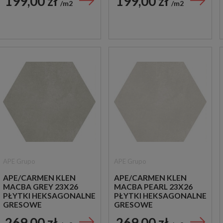
199,00 zł
199,00 zł
m2
m2
APE Grupo
APE Grupo
APE/CARMEN KLEN
APE/CARMEN KLEN
MACBA GREY 23X26
MACBA PEARL 23X26
PŁYTKI HEKSAGONALNE
PŁYTKI HEKSAGONALNE
GRESOWE
GRESOWE
269,00 zł
269,00 zł