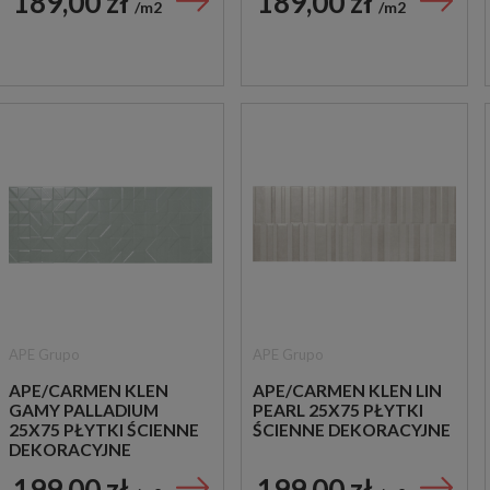
189,00 zł
189,00 zł
m2
m2
APE Grupo
APE Grupo
APE/CARMEN KLEN
APE/CARMEN KLEN LIN
GAMY PALLADIUM
PEARL 25X75 PŁYTKI
25X75 PŁYTKI ŚCIENNE
ŚCIENNE DEKORACYJNE
DEKORACYJNE
199,00 zł
199,00 zł