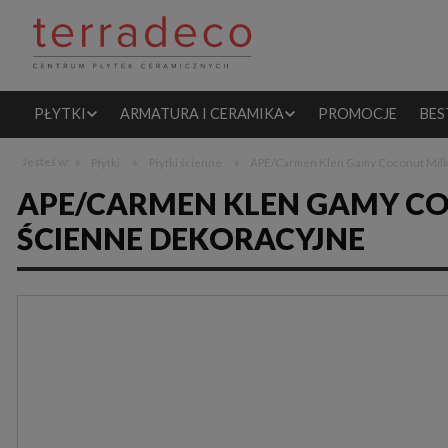
PŁYTKI
ARMATURA I CERAMIKA
PROMOCJE
BES
»
»
»
Jesteś w:
Płytki
Płytki ścienne
APE/Carmen Klen Gamy Coconut Milk 
APE/CARMEN KLEN GAMY CO
ŚCIENNE DEKORACYJNE