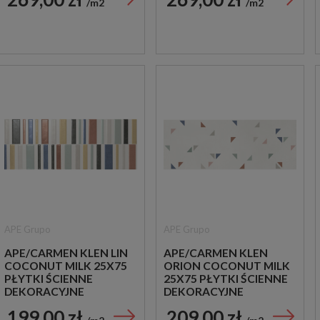
m2
m2
APE Grupo
APE Grupo
APE/CARMEN KLEN LIN
APE/CARMEN KLEN
COCONUT MILK 25X75
ORION COCONUT MILK
PŁYTKI ŚCIENNE
25X75 PŁYTKI ŚCIENNE
DEKORACYJNE
DEKORACYJNE
199,00 zł
209,00 zł