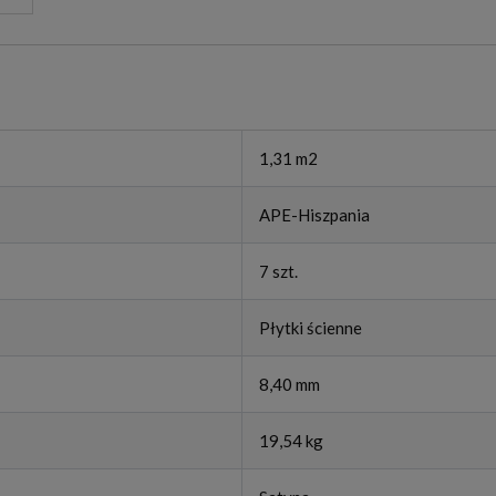
1,31 m2
APE-Hiszpania
7 szt.
Płytki ścienne
8,40 mm
19,54 kg