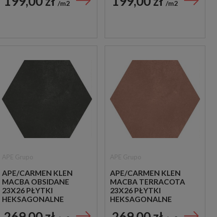
199,00 zł
199,00 zł
m2
m2
APE Grupo
APE Grupo
APE/CARMEN KLEN
APE/CARMEN KLEN
MACBA OBSIDANE
MACBA TERRACOTA
23X26 PŁYTKI
23X26 PŁYTKI
HEKSAGONALNE
HEKSAGONALNE
GRESOWE
GRESOWE
269,00 zł
269,00 zł