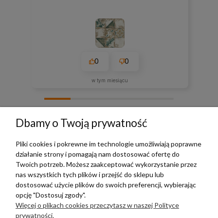
0
0
w tym miesiącu
zebranych i zweryfikowanych przez
Dbamy o Twoją prywatność
Pliki cookies i pokrewne im technologie umożliwiają poprawne
działanie strony i pomagają nam dostosować ofertę do
TERRADECO
Twoich potrzeb. Możesz zaakceptować wykorzystanie przez
nas wszystkich tych plików i przejść do sklepu lub
BAZA WIEDZY
dostosować użycie plików do swoich preferencji, wybierając
opcję "Dostosuj zgody".
Więcej o plikach cookies przeczytasz w naszej Polityce
PŁATNOŚCI I DOSTAWA
prywatności.