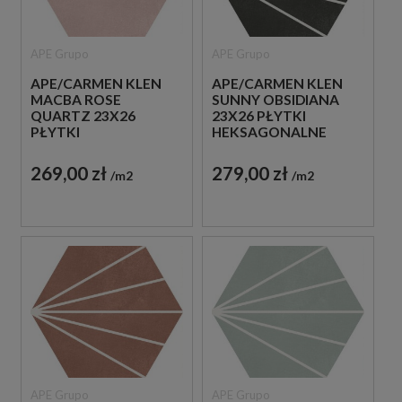
APE Grupo
APE Grupo
APE/CARMEN KLEN
APE/CARMEN KLEN
MACBA ROSE
SUNNY OBSIDIANA
QUARTZ 23X26
23X26 PŁYTKI
PŁYTKI
HEKSAGONALNE
HEKSAGONALNE
DEKORACYJNE
GRESOWE
GRESOWE
269,00 zł
279,00 zł
m2
m2
APE Grupo
APE Grupo