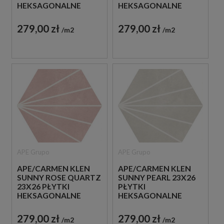
HEKSAGONALNE
HEKSAGONALNE
DEKORACYJNE
DEKORACYJNE
GRESOWE
GRESOWE
279,00 zł
279,00 zł
m2
m2
APE Grupo
APE Grupo
APE/CARMEN KLEN
APE/CARMEN KLEN
SUNNY ROSE QUARTZ
SUNNY PEARL 23X26
23X26 PŁYTKI
PŁYTKI
HEKSAGONALNE
HEKSAGONALNE
DEKORACYJNE
DEKORACYJNE
GRESOWE
GRESOWE
279,00 zł
279,00 zł
m2
m2