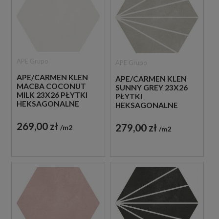
APE Grupo
APE Grupo
APE/CARMEN KLEN
APE/CARMEN KLEN
MACBA COCONUT
SUNNY GREY 23X26
MILK 23X26 PŁYTKI
PŁYTKI
HEKSAGONALNE
HEKSAGONALNE
GRESOWE
DEKORACYJNE
GRESOWE
269,00 zł
279,00 zł
m2
m2