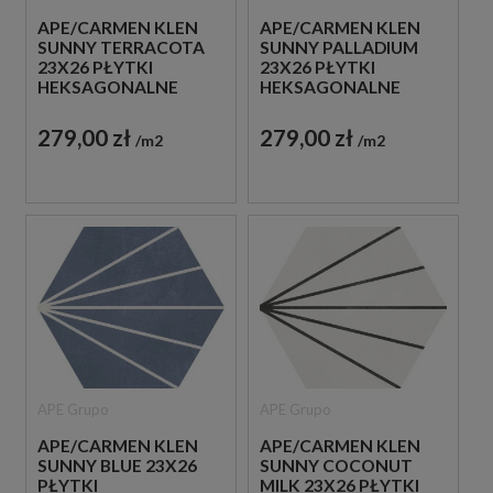
APE/CARMEN KLEN
APE/CARMEN KLEN
SUNNY TERRACOTA
SUNNY PALLADIUM
23X26 PŁYTKI
23X26 PŁYTKI
HEKSAGONALNE
HEKSAGONALNE
DEKORACYJNE
DEKORACYJNE
GRESOWE
GRESOWE
279,00 zł
279,00 zł
m2
m2
APE Grupo
APE Grupo
APE/CARMEN KLEN
APE/CARMEN KLEN
SUNNY BLUE 23X26
SUNNY COCONUT
PŁYTKI
MILK 23X26 PŁYTKI