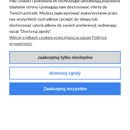
Pliki cookies i pokrewne im technologie umożliwiają poprawne
działanie strony i pomagają nam dostosować ofertę do
Twoich potrzeb. Możesz zaakceptować wykorzystanie przez
zebranych i zweryfikowanych przez
nas wszystkich tych plików i przejść do sklepu lub
dostosować użycie plików do swoich preferencji, wybierając
opcję "Dostosuj zgody".
Więcej o plikach cookies przeczytasz w naszej Polityce
TERRADECO
prywatności.
BAZA WIEDZY
zaakceptuj tylko niezbędne
PŁATNOŚCI I DOSTAWA
dostosuj zgody
POMOC
Zaakceptuj wszystkie
© 2017 - 2025 | terradeco.com.pl
code and analytics: terradeco
software:
shoper.pl