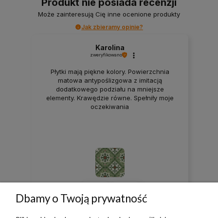
Produkt nie posiada recenzji
Może zainteresują Cię inne ocenione produkty
Jak zbieramy opinie?
Karolina
zweryfikowano
Płytki mają piękne kolory. Powierzchnia
matowa antypoślizgowa z imitacją
dodatkowego podziału na mniejsze
elementy. Krawędzie równe. Spełniły moje
oczekiwania
0
0
Dbamy o Twoją prywatność
w tym miesiącu