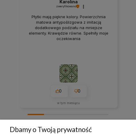
Karolina
zweryfikowano
Płytki mają piękne kolory. Powierzchnia
matowa antypoślizgowa z imitacją
dodatkowego podziału na mniejsze
elementy. Krawędzie równe. Spełniły moje
oczekiwania
0
0
w tym miesiącu
zebranych i zweryfikowanych przez
Dbamy o Twoją prywatność