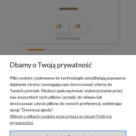
0
0
w tym miesiącu
zebranych i zweryfikowanych przez
Dbamy o Twoją prywatność
Pliki cookies i pokrewne im technologie umożliwiają poprawne
działanie strony i pomagają nam dostosować ofertę do
TERRADECO
Twoich potrzeb. Możesz zaakceptować wykorzystanie przez
nas wszystkich tych plików i przejść do sklepu lub
BAZA WIEDZY
dostosować użycie plików do swoich preferencji, wybierając
opcję "Dostosuj zgody".
Więcej o plikach cookies przeczytasz w naszej Polityce
PŁATNOŚCI I DOSTAWA
prywatności.
POMOC