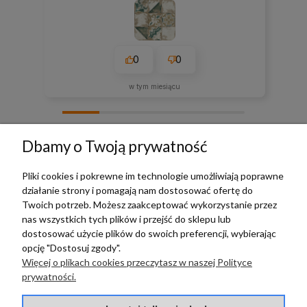
0
0
w tym miesiącu
zebranych i zweryfikowanych przez
Dbamy o Twoją prywatność
Pliki cookies i pokrewne im technologie umożliwiają poprawne
działanie strony i pomagają nam dostosować ofertę do
TERRADECO
Twoich potrzeb. Możesz zaakceptować wykorzystanie przez
nas wszystkich tych plików i przejść do sklepu lub
BAZA WIEDZY
dostosować użycie plików do swoich preferencji, wybierając
opcję "Dostosuj zgody".
Więcej o plikach cookies przeczytasz w naszej Polityce
PŁATNOŚCI I DOSTAWA
prywatności.
POMOC