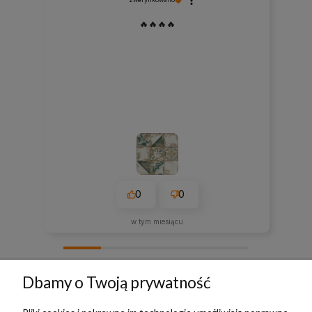
🔥🔥🔥🔥
0
0
w tym miesiącu
zebranych i zweryfikowanych przez
Dbamy o Twoją prywatność