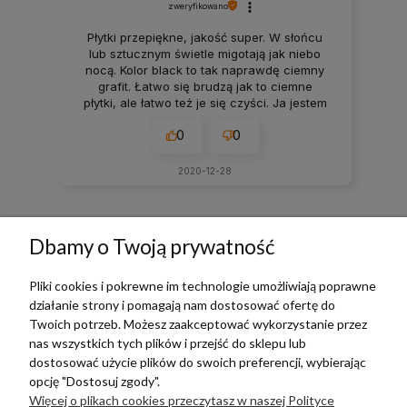
zweryfikowano
Płytki przepiękne, jakość super. W słońcu
lub sztucznym świetle migotają jak niebo
nocą. Kolor black to tak naprawdę ciemny
grafit. Łatwo się brudzą jak to ciemne
płytki, ale łatwo też je się czyści. Ja jestem
bardzo zadowolona. Teraz planuję kupno
0
0
szarych na schody i korytarz na piętrze.
Efekt w sztucznym świetle chwalą wszyscy.
2020-12-28
zebranych i zweryfikowanych przez
Dbamy o Twoją prywatność
Pliki cookies i pokrewne im technologie umożliwiają poprawne
działanie strony i pomagają nam dostosować ofertę do
TERRADECO
Twoich potrzeb. Możesz zaakceptować wykorzystanie przez
nas wszystkich tych plików i przejść do sklepu lub
BAZA WIEDZY
dostosować użycie plików do swoich preferencji, wybierając
opcję "Dostosuj zgody".
Więcej o plikach cookies przeczytasz w naszej Polityce
PŁATNOŚCI I DOSTAWA