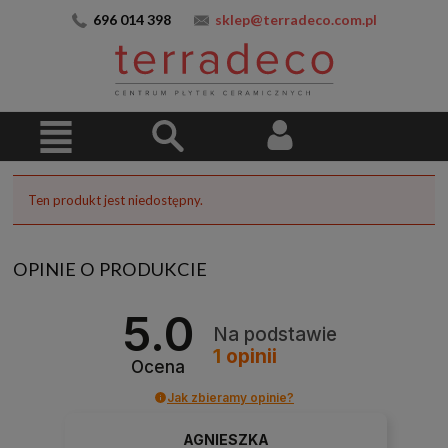
696 014 398
sklep@terradeco.com.pl
Ten produkt jest niedostępny.
OPINIE O PRODUKCIE
5.0
Na podstawie
1
opinii
Ocena
Jak zbieramy opinie?
AGNIESZKA