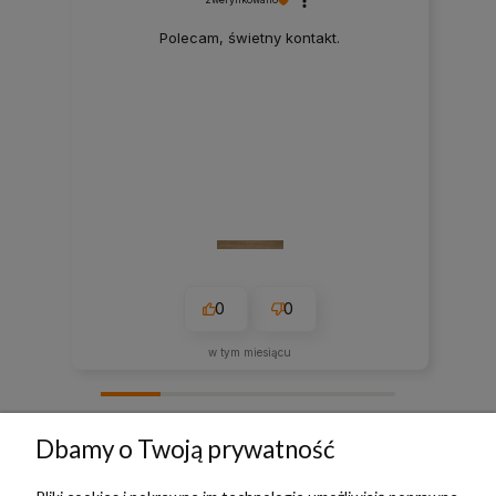
Polecam, świetny kontakt.
0
0
w tym miesiącu
zebranych i zweryfikowanych przez
Dbamy o Twoją prywatność