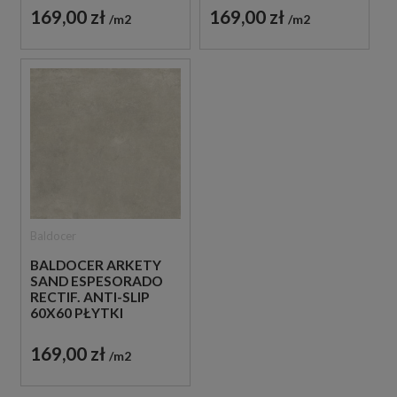
GRESOWE
GRESOWE
169,00 zł
169,00 zł
m2
m2
Baldocer
BALDOCER ARKETY
SAND ESPESORADO
RECTIF. ANTI-SLIP
60X60 PŁYTKI
BETONOWE
GRESOWE
169,00 zł
m2