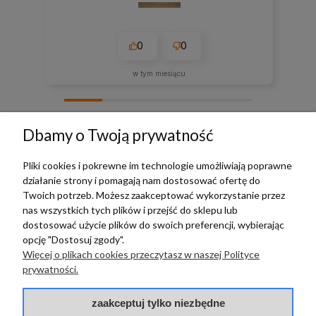
0
0
w tym miesiącu
zebranych i zweryfikowanych przez
Dbamy o Twoją prywatność
Pliki cookies i pokrewne im technologie umożliwiają poprawne
działanie strony i pomagają nam dostosować ofertę do
TERRADECO
Twoich potrzeb. Możesz zaakceptować wykorzystanie przez
nas wszystkich tych plików i przejść do sklepu lub
BAZA WIEDZY
dostosować użycie plików do swoich preferencji, wybierając
opcję "Dostosuj zgody".
Więcej o plikach cookies przeczytasz w naszej Polityce
PŁATNOŚCI I DOSTAWA
prywatności.
POMOC
zaakceptuj tylko niezbędne