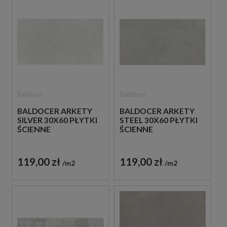
Baldocer
Baldocer
BALDOCER ARKETY
BALDOCER ARKETY
SILVER 30X60 PŁYTKI
STEEL 30X60 PŁYTKI
ŚCIENNE
ŚCIENNE
119,00 zł
119,00 zł
m2
m2