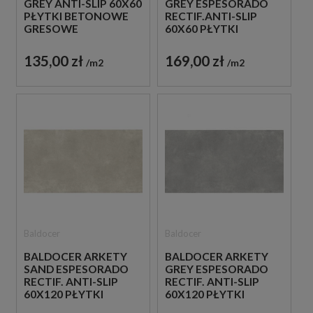
GREY ANTI-SLIP 60X60
GREY ESPESORADO
PŁYTKI BETONOWE
RECTIF.ANTI-SLIP
GRESOWE
60X60 PŁYTKI
BETONOWE
GRESOWE
135,00 zł
169,00 zł
m2
m2
Baldocer
Baldocer
BALDOCER ARKETY
BALDOCER ARKETY
SAND ESPESORADO
GREY ESPESORADO
RECTIF. ANTI-SLIP
RECTIF. ANTI-SLIP
60X120 PŁYTKI
60X120 PŁYTKI
BETONOWE
BETONOWE