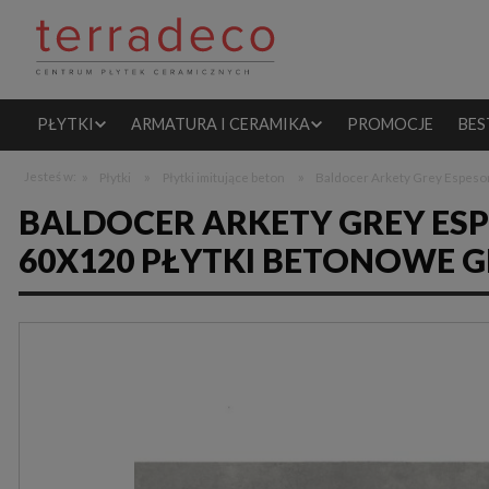
PŁYTKI
ARMATURA I CERAMIKA
PROMOCJE
BES
»
»
»
Jesteś w:
Płytki
Płytki imitujące beton
Baldocer Arkety Grey Espesor
BALDOCER ARKETY GREY ESPE
60X120 PŁYTKI BETONOWE 