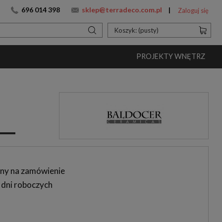
696 014 398
sklep@terradeco.com.pl
Zaloguj się
Koszyk:
(pusty)
PROJEKTY WNĘTRZ
ny na zamówienie
 dni roboczych