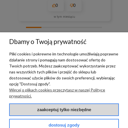
0
0
w tym miesiącu
zebranych i zweryfikowanych przez
Dbamy o Twoją prywatność
Pliki cookies i pokrewne im technologie umożliwiają poprawne
działanie strony i pomagają nam dostosować ofertę do
TERRADECO
Twoich potrzeb. Możesz zaakceptować wykorzystanie przez
nas wszystkich tych plików i przejść do sklepu lub
BAZA WIEDZY
dostosować użycie plików do swoich preferencji, wybierając
opcję "Dostosuj zgody".
Więcej o plikach cookies przeczytasz w naszej Polityce
PŁATNOŚCI I DOSTAWA
prywatności.
POMOC
zaakceptuj tylko niezbędne
dostosuj zgody