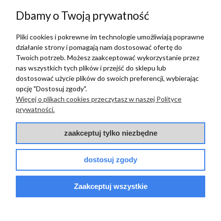
Dbamy o Twoją prywatność
2022-01-19
Pliki cookies i pokrewne im technologie umożliwiają poprawne
działanie strony i pomagają nam dostosować ofertę do
zebranych i zweryfikowanych przez
Twoich potrzeb. Możesz zaakceptować wykorzystanie przez
nas wszystkich tych plików i przejść do sklepu lub
dostosować użycie plików do swoich preferencji, wybierając
opcję "Dostosuj zgody".
TERRADECO
Więcej o plikach cookies przeczytasz w naszej Polityce
prywatności.
BAZA WIEDZY
zaakceptuj tylko niezbędne
PŁATNOŚCI I DOSTAWA
dostosuj zgody
POMOC
Zaakceptuj wszystkie