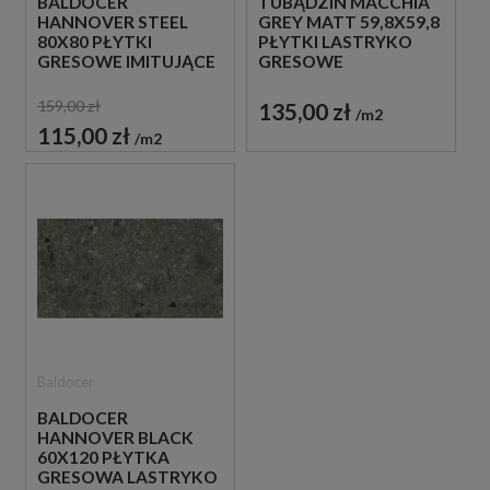
BALDOCER
TUBĄDZIN MACCHIA
HANNOVER STEEL
GREY MATT 59,8X59,8
80X80 PŁYTKI
PŁYTKI LASTRYKO
GRESOWE IMITUJĄCE
GRESOWE
LASTRYKO
159,00 zł
135,00 zł
m2
115,00 zł
m2
Baldocer
BALDOCER
HANNOVER BLACK
60X120 PŁYTKA
GRESOWA LASTRYKO