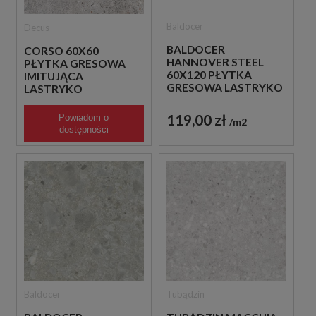
Baldocer
Decus
BALDOCER
CORSO 60X60
HANNOVER STEEL
PŁYTKA GRESOWA
60X120 PŁYTKA
IMITUJĄCA
GRESOWA LASTRYKO
LASTRYKO
119,00 zł
Powiadom o
109,00 zł
m2
m2
dostępności
Baldocer
Tubądzin