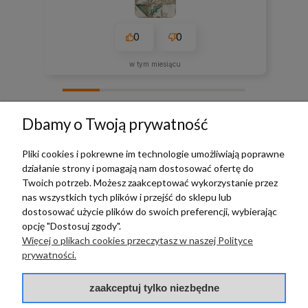
0
0
w tym miesiącu
zebranych i zweryfikowanych przez
Dbamy o Twoją prywatność
Pliki cookies i pokrewne im technologie umożliwiają poprawne
działanie strony i pomagają nam dostosować ofertę do
TERRADECO
Twoich potrzeb. Możesz zaakceptować wykorzystanie przez
nas wszystkich tych plików i przejść do sklepu lub
BAZA WIEDZY
dostosować użycie plików do swoich preferencji, wybierając
opcję "Dostosuj zgody".
Więcej o plikach cookies przeczytasz w naszej Polityce
PŁATNOŚCI I DOSTAWA
prywatności.
POMOC
zaakceptuj tylko niezbędne