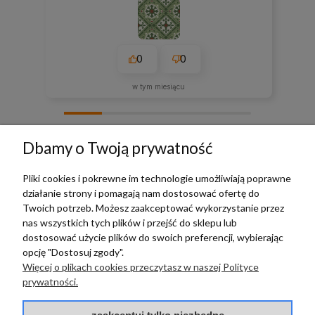
0
0
w tym miesiącu
zebranych i zweryfikowanych przez
Dbamy o Twoją prywatność
Pliki cookies i pokrewne im technologie umożliwiają poprawne
działanie strony i pomagają nam dostosować ofertę do
TERRADECO
Twoich potrzeb. Możesz zaakceptować wykorzystanie przez
nas wszystkich tych plików i przejść do sklepu lub
BAZA WIEDZY
dostosować użycie plików do swoich preferencji, wybierając
opcję "Dostosuj zgody".
Więcej o plikach cookies przeczytasz w naszej Polityce
PŁATNOŚCI I DOSTAWA
prywatności.
POMOC