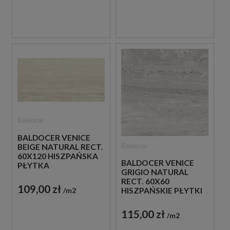
Baldocer
BALDOCER VENICE
Baldocer
BEIGE NATURAL RECT.
60X120 HISZPAŃSKA
BALDOCER VENICE
PŁYTKA
GRIGIO NATURAL
PODŁOGOWA
RECT. 60X60
IMITUJĄCA KAMIEŃ W
109,00 zł
m2
HISZPAŃSKIE PŁYTKI
BEŻOWYM KOLORZE
KAMIENNE W SZARYM
ODCIENIU
115,00 zł
m2