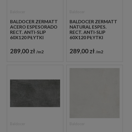
Baldocer
Baldocer
BALDOCER ZERMATT
BALDOCER ZERMATT
ACERO ESPESORADO
NATURAL ESPES.
RECT. ANTI-SLIP
RECT. ANTI-SLIP
60X120 PŁYTKI
60X120 PŁYTKI
BETONOWE
BETONOWE
GRESOWE
GRESOWE
289,00 zł
289,00 zł
m2
m2
Baldocer
Baldocer