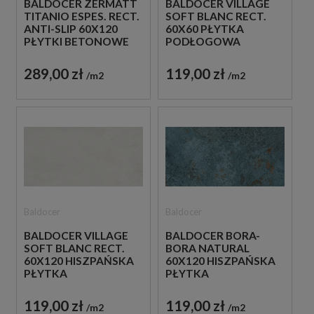
BALDOCER ZERMATT
BALDOCER VILLAGE
TITANIO ESPES. RECT.
SOFT BLANC RECT.
ANTI-SLIP 60X120
60X60 PŁYTKA
PŁYTKI BETONOWE
PODŁOGOWA
GRESOWE
IMITUJĄCA KAMIEŃ W
SZARYM ODCIENIU
289,00 zł
119,00 zł
m2
m2
Baldocer
Baldocer
BALDOCER VILLAGE
BALDOCER BORA-
SOFT BLANC RECT.
BORA NATURAL
60X120 HISZPAŃSKA
60X120 HISZPAŃSKA
PŁYTKA
PŁYTKA
PODŁOGOWA W
PODŁOGOWA
SZARYM KOLORZE
IMITUJĄCA METAL W
119,00 zł
119,00 zł
m2
m2
IMITUJĄCA KAMIEŃ
NIEBIESKIM ODCIENIU