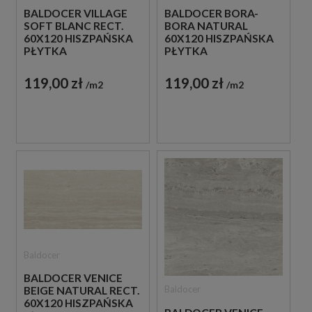
BALDOCER VILLAGE
BALDOCER BORA-
SOFT BLANC RECT.
BORA NATURAL
60X120 HISZPAŃSKA
60X120 HISZPAŃSKA
PŁYTKA
PŁYTKA
PODŁOGOWA W
PODŁOGOWA
SZARYM KOLORZE
IMITUJĄCA METAL W
119,00 zł
119,00 zł
m2
m2
IMITUJĄCA KAMIEŃ
NIEBIESKIM ODCIENIU
Baldocer
BALDOCER VENICE
Baldocer
BEIGE NATURAL RECT.
60X120 HISZPAŃSKA