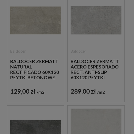
Baldocer
Baldocer
BALDOCER ZERMATT
BALDOCER ZERMATT
NATURAL
ACERO ESPESORADO
RECTIFICADO 60X120
RECT. ANTI-SLIP
PŁYTKI BETONOWE
60X120 PŁYTKI
GRESOWE
BETONOWE
GRESOWE
129,00 zł
289,00 zł
m2
m2