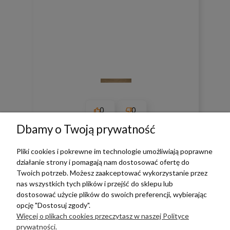
0
0
Dbamy o Twoją prywatność
w tym miesiącu
Pliki cookies i pokrewne im technologie umożliwiają poprawne
działanie strony i pomagają nam dostosować ofertę do
zebranych i zweryfikowanych przez
Twoich potrzeb. Możesz zaakceptować wykorzystanie przez
nas wszystkich tych plików i przejść do sklepu lub
dostosować użycie plików do swoich preferencji, wybierając
opcję "Dostosuj zgody".
TERRADECO
Więcej o plikach cookies przeczytasz w naszej Polityce
prywatności.