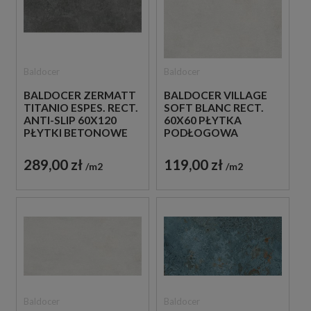
Baldocer
Baldocer
BALDOCER ZERMATT
BALDOCER VILLAGE
TITANIO ESPES. RECT.
SOFT BLANC RECT.
ANTI-SLIP 60X120
60X60 PŁYTKA
PŁYTKI BETONOWE
PODŁOGOWA
GRESOWE
IMITUJĄCA KAMIEŃ W
SZARYM ODCIENIU
289,00 zł
119,00 zł
m2
m2
Baldocer
Baldocer