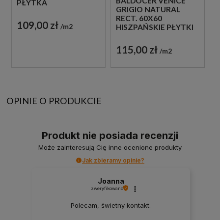
BALDOCER VENICE
PŁYTKA
GRIGIO NATURAL
PODŁOGOWA
RECT. 60X60
IMITUJĄCA KAMIEŃ W
109,00 zł
m2
HISZPAŃSKIE PŁYTKI
BEŻOWYM KOLORZE
KAMIENNE W SZARYM
ODCIENIU
115,00 zł
m2
OPINIE O PRODUKCIE
Produkt nie posiada recenzji
Może zainteresują Cię inne ocenione produkty
Jak zbieramy opinie?
Joanna
zweryfikowano
Polecam, świetny kontakt.