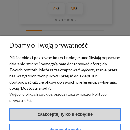
0
0
w tym miesiącu
zebranych i zweryfikowanych przez
Dbamy o Twoją prywatność
Pliki cookies i pokrewne im technologie umożliwiają poprawne
działanie strony i pomagają nam dostosować ofertę do
TERRADECO
Twoich potrzeb. Możesz zaakceptować wykorzystanie przez
nas wszystkich tych plików i przejść do sklepu lub
BAZA WIEDZY
dostosować użycie plików do swoich preferencji, wybierając
opcję "Dostosuj zgody".
Więcej o plikach cookies przeczytasz w naszej Polityce
PŁATNOŚCI I DOSTAWA
prywatności.
POMOC
zaakceptuj tylko niezbędne
dostosuj zgody