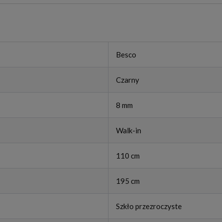
Besco
Czarny
8 mm
Walk-in
110 cm
195 cm
Szkło przezroczyste