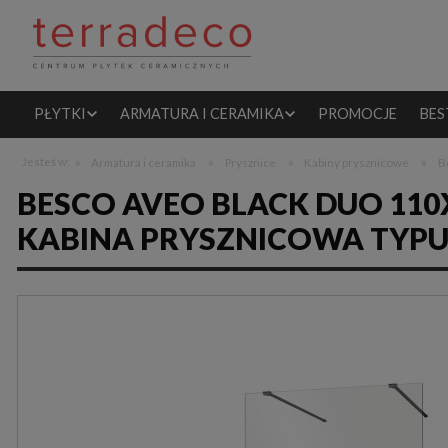
PŁYTKI
ARMATURA I CERAMIKA
PROMOCJE
BES
»
»
»
»
Jesteś w:
Armatura i ceramika
Prysznice
Kabiny prysznicowe
B
BESCO AVEO BLACK DUO 110
KABINA PRYSZNICOWA TYPU