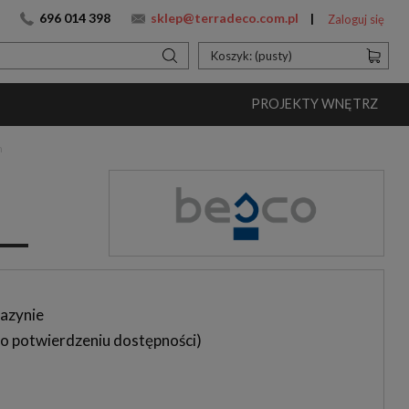
696 014 398
sklep@terradeco.com.pl
Zaloguj się
Koszyk:
(pusty)
PROJEKTY WNĘTRZ
n
azynie