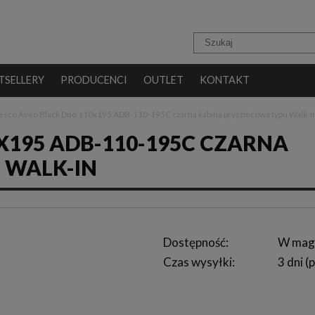
TSELLERY
PRODUCENCI
OUTLET
KONTAKT
esco Aveo Black Duo 110x195 ADB-110-195C czarna kabina prysznicowa typu Walk-I
X195 ADB-110-195C CZARNA
 WALK-IN
Dostępność:
W mag
Czas wysyłki:
3 dni