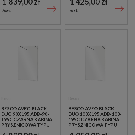
1 839,00 zł
1 425,00 zł
szt.
szt.
Besco
Besco
BESCO AVEO BLACK
BESCO AVEO BLACK
DUO 90X195 ADB-90-
DUO 100X195 ADB-100-
195C CZARNA KABINA
195C CZARNA KABINA
PRYSZNICOWA TYPU
PRYSZNICOWA TYPU
WALK-IN
WALK-IN