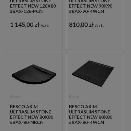
ULTRASLIM STONE
ULTRASLIM STONE
EFFECT NEW 120X80
EFFECT NEW 90X90
#BAX-128-PCN
#BAX-90-KWCN
CZARNY
CZARNY
KOMPOZYTOWY
KOMPOZYTOWY
1 145,00 zł
810,00 zł
szt.
szt.
PROSTOKĄTNY
KWADRATOWY
BRODZIK
BRODZIK
PRYSZNICOWY
PRYSZNICOWY
Besco
Besco
BESCO AXIM
BESCO AXIM
ULTRASLIM STONE
ULTRASLIM STONE
EFFECT NEW 80X80
EFFECT NEW 80X80
#BAX-80-NRCN
#BAX-80-KWCN
CZARNY
CZARNY