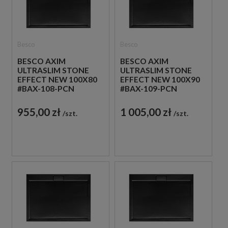
Besco
Besco
BESCO AXIM
BESCO AXIM
ULTRASLIM STONE
ULTRASLIM STONE
EFFECT NEW 100X80
EFFECT NEW 100X90
#BAX-108-PCN
#BAX-109-PCN
CZARNY
CZARNY
KOMPOZYTOWY
KOMPOZYTOWY
955,00 zł
1 005,00 zł
szt.
szt.
PROSTOKĄTNY
PROSTOKĄTNY
BRODZIK
BRODZIK
PRYSZNICOWY
PRYSZNICOWY