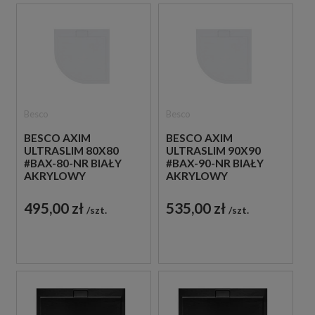
Besco
Besco
BESCO AXIM
BESCO AXIM
ULTRASLIM 80X80
ULTRASLIM 90X90
#BAX-80-NR BIAŁY
#BAX-90-NR BIAŁY
AKRYLOWY
AKRYLOWY
PÓŁOKRĄGŁY
PÓŁOKRĄGŁY
BRODZIK
BRODZIK
495,00 zł
535,00 zł
szt.
szt.
PRYSZNICOWY
PRYSZNICOWY