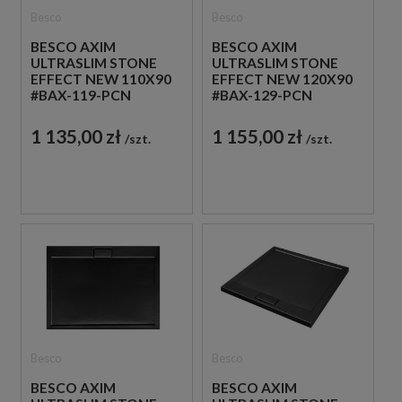
Besco
Besco
BESCO AXIM
BESCO AXIM
ULTRASLIM STONE
ULTRASLIM STONE
EFFECT NEW 110X90
EFFECT NEW 120X90
#BAX-119-PCN
#BAX-129-PCN
CZARNY
CZARNY
KOMPOZYTOWY
KOMPOZYTOWY
1 135,00 zł
1 155,00 zł
szt.
szt.
PROSTOKĄTNY
PROSTOKĄTNY
BRODZIK
BRODZIK
PRYSZNICOWY
PRYSZNICOWY
Besco
Besco
BESCO AXIM
BESCO AXIM