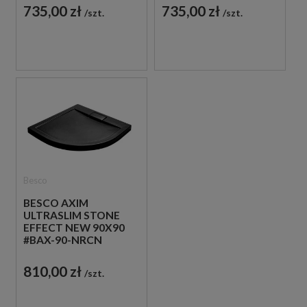
KOMPOZYTOWY
KOMPOZYTOWY
735,00 zł
735,00 zł
szt.
szt.
PÓŁOKRĄGŁY
KWADRATOWY
BRODZIK
BRODZIK
PRYSZNICOWY
PRYSZNICOWY
Besco
BESCO AXIM
ULTRASLIM STONE
EFFECT NEW 90X90
#BAX-90-NRCN
CZARNY
KOMPOZYTOWY
810,00 zł
szt.
PÓŁOKRĄGŁY
BRODZIK
PRYSZNICOWY