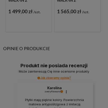
WALK-IN Z
WALK-IN Z
NADRUKIEM
NADRUKIEM
1 499,00 zł
1 565,00 zł
szt.
szt.
OPINIE O PRODUKCIE
Produkt nie posiada recenzji
Może zainteresują Cię inne ocenione produkty
Jak zbieramy opinie?
Karolina
zweryfikowano
Płytki mają piękne kolory. Powierzchnia
matowa antypoślizgowa z imitacją