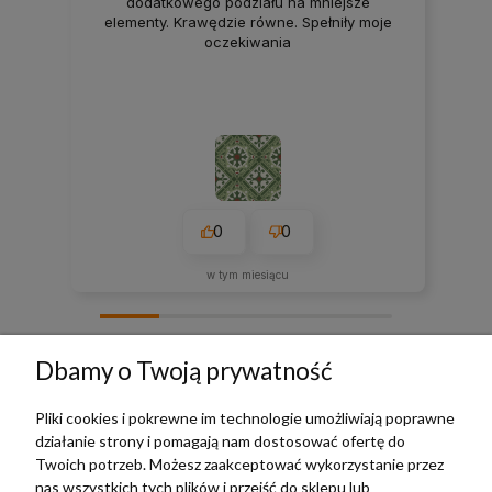
dodatkowego podziału na mniejsze
elementy. Krawędzie równe. Spełniły moje
oczekiwania
0
0
w tym miesiącu
zebranych i zweryfikowanych przez
Dbamy o Twoją prywatność
Pliki cookies i pokrewne im technologie umożliwiają poprawne
działanie strony i pomagają nam dostosować ofertę do
TERRADECO
Twoich potrzeb. Możesz zaakceptować wykorzystanie przez
nas wszystkich tych plików i przejść do sklepu lub