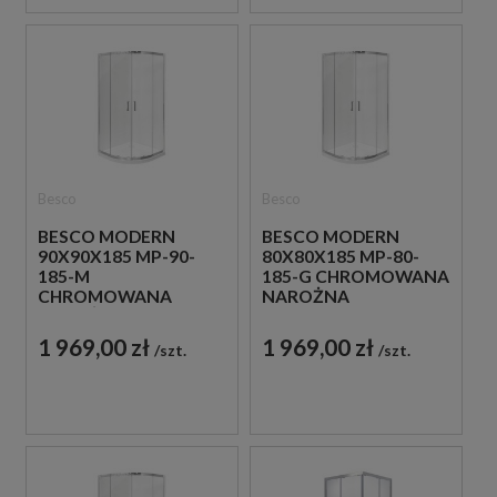
Besco
Besco
BESCO MODERN
BESCO MODERN
90X90X185 MP-90-
80X80X185 MP-80-
185-M
185-G CHROMOWANA
CHROMOWANA
NAROŻNA
NAROŻNA
PÓŁOKRĄGŁA
PÓŁOKRĄGŁA
KABINA
1 969,00 zł
1 969,00 zł
szt.
szt.
KABINA
PRYSZNICOWA
PRYSZNICOWA
GRAFITOWE SZKŁO
MROŻONE SZKŁO