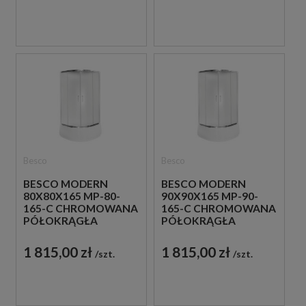
Besco
Besco
BESCO MODERN
BESCO MODERN
80X80X165 MP-80-
90X90X165 MP-90-
165-C CHROMOWANA
165-C CHROMOWANA
PÓŁOKRĄGŁA
PÓŁOKRĄGŁA
KABINA
KABINA
PRYSZNICOWA
PRYSZNICOWA
1 815,00 zł
1 815,00 zł
szt.
szt.