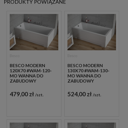
PRODUKTY POWIĄZANE
Besco
Besco
BESCO MODERN
BESCO MODERN
120X70 #WAM-120-
130X70 #WAM-130-
MO WANNA DO
MO WANNA DO
ZABUDOWY
ZABUDOWY
479,00 zł
524,00 zł
szt.
szt.