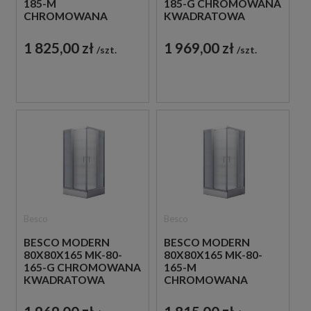
185-M
185-G CHROMOWANA
CHROMOWANA
KWADRATOWA
KWADRATOWA
KABINA
KABINA
PRYSZNICOWA
1 825,00 zł
1 969,00 zł
szt.
szt.
PRYSZNICOWA
GRAFITOWE SZKŁO
MROŻONE SZKŁO
Besco
Besco
BESCO MODERN
BESCO MODERN
80X80X165 MK-80-
80X80X165 MK-80-
165-G CHROMOWANA
165-M
KWADRATOWA
CHROMOWANA
KABINA
KWADRATOWA
PRYSZNICOWA
KABINA