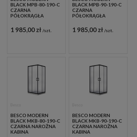
BLACK MPB-80-190-C
BLACK MPB-90-190-C
CZARNA
CZARNA
PÓŁOKRĄGŁA
PÓŁOKRĄGŁA
KABINA
KABINA
PRYSZNICOWA
PRYSZNICOWA
1 985,00 zł
1 985,00 zł
szt.
szt.
Besco
Besco
BESCO MODERN
BESCO MODERN
BLACK MKB-80-190-C
BLACK MKB-90-190-C
CZARNA NAROŻNA
CZARNA NAROŻNA
KABINA
KABINA