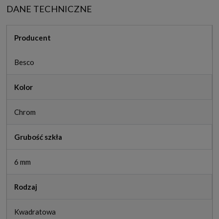
DANE TECHNICZNE
Producent
Besco
Kolor
Chrom
Grubość szkła
6 mm
Rodzaj
Kwadratowa