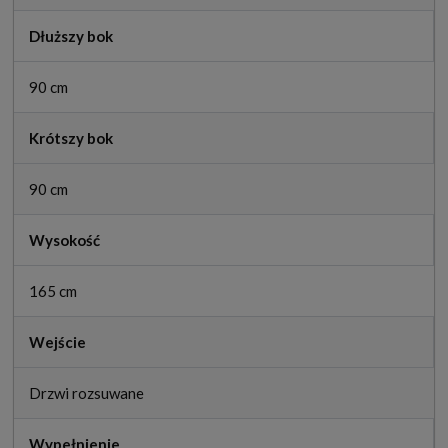
Dłuższy bok
90 cm
Krótszy bok
90 cm
Wysokość
165 cm
Wejście
Drzwi rozsuwane
Wypełnienie