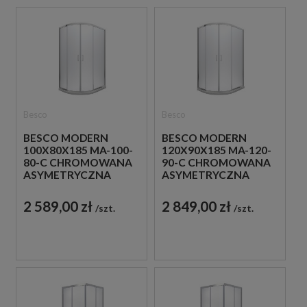
Besco
Besco
BESCO MODERN
BESCO MODERN
100X80X185 MA-100-
120X90X185 MA-120-
80-C CHROMOWANA
90-C CHROMOWANA
ASYMETRYCZNA
ASYMETRYCZNA
KABINA
KABINA
PRYSZNICOWA
PRYSZNICOWA
2 589,00 zł
2 849,00 zł
szt.
szt.