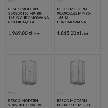
Besco
Besco
BESCO MODERN
BESCO MODERN
80X80X165 MP-80-
90X90X165 MP-90-
165-G CHROMOWANA
165-M
PÓŁOKRĄGŁA
CHROMOWANA
KABINA
PÓŁOKRĄGŁA
PRYSZNICOWA
KABINA
1 969,00 zł
1 815,00 zł
szt.
szt.
GRAFITOWE SZKŁO
PRYSZNICOWA
MROŻONE SZKŁO
Besco
Besco
BESCO MODERN
BESCO MODERN
90X90X185 MK-90-
80X80X185 MK-80-