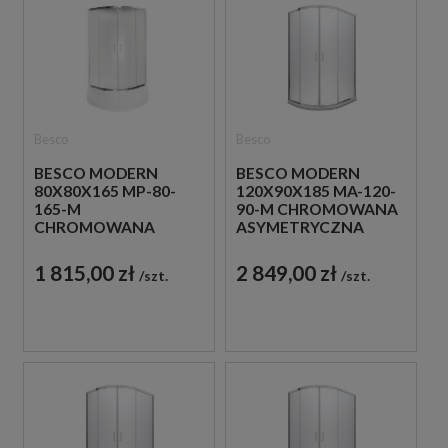
Besco
Besco
BESCO MODERN
BESCO MODERN
80X80X165 MP-80-
120X90X185 MA-120-
165-M
90-M CHROMOWANA
CHROMOWANA
ASYMETRYCZNA
PÓŁOKRĄGŁA
KABINA
KABINA
PRYSZNICOWA
1 815,00 zł
2 849,00 zł
szt.
szt.
PRYSZNICOWA
MROŻONE SZKŁO
MROŻONE SZKŁO