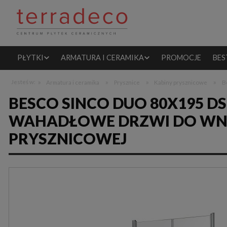
PŁYTKI
ARMATURA I CERAMIKA
PROMOCJE
BES
»
»
»
»
Jesteś w:
Armatura i ceramika
Prysznice
Kabiny prysznicowe
B
BESCO SINCO DUO 80X195 
WAHADŁOWE DRZWI DO WN
PRYSZNICOWEJ