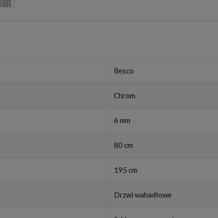
Besco
Chrom
6 mm
80 cm
195 cm
Drzwi wahadłowe