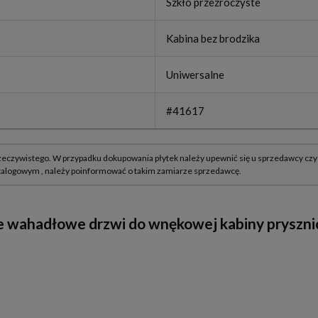
Szkło przezroczyste
Kabina bez brodzika
Uniwersalne
#41617
wahadłowe drzwi do wnękowej kabiny prysznic