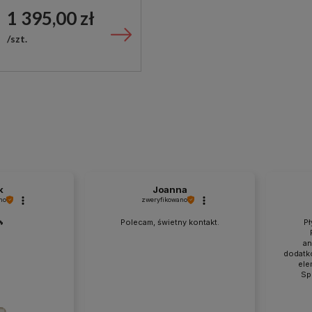
DO WNĘKOWEJ KABINY
1 395,00 zł
PRYSZNICOWEJ
szt.
k
Joanna
no
zweryfikowano
🔥
Polecam, świetny kontakt.
Pł
an
dodatk
ele
Sp