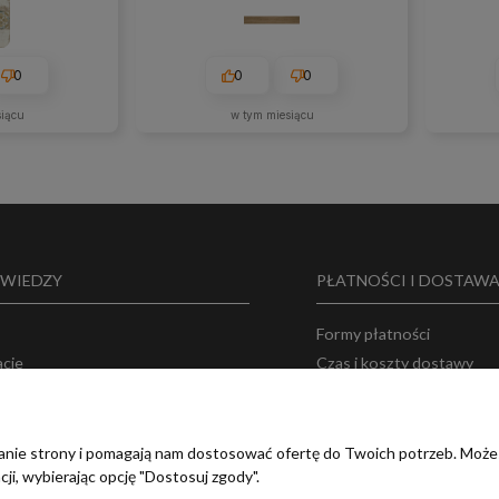
0
0
0
siącu
w tym miesiącu
 WIEDZY
PŁATNOŚCI I DOSTAW
Formy płatności
acje
Czas i koszty dostawy
 o nas
Bezpieczeństwo zakupó
ka prywatności
amin
ałanie strony i pomagają nam dostosować ofertę do Twoich potrzeb. Może
ji, wybierając opcję "Dostosuj zgody".