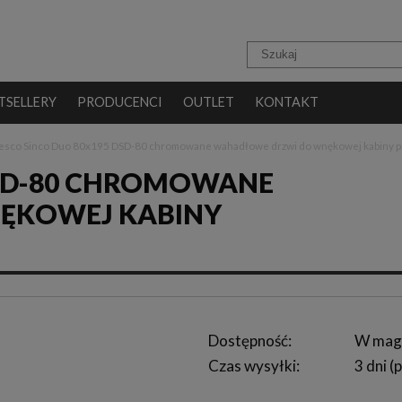
TSELLERY
PRODUCENCI
OUTLET
KONTAKT
esco Sinco Duo 80x195 DSD-80 chromowane wahadłowe drzwi do wnękowej kabiny p
DSD-80 CHROMOWANE
ĘKOWEJ KABINY
Dostępność:
W mag
Czas wysyłki:
3 dni