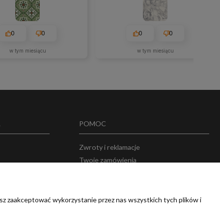
0
0
0
0
w tym miesiącu
w tym miesiącu
A
POMOC
Zwroty i reklamacje
Twoje zamówienia
w
Przechowalnia
sz zaakceptować wykorzystanie przez nas wszystkich tych plików i