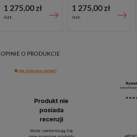
1 275,00 zł
1 275,00 zł
szt.
szt.
OPINIE O PRODUKCIE
Jak zbieramy opinie?
Rade
zweryfikowa
🔥🔥🔥
Produkt nie
posiada
recenzji
Może zainteresują Cię
inne ocenione produkty