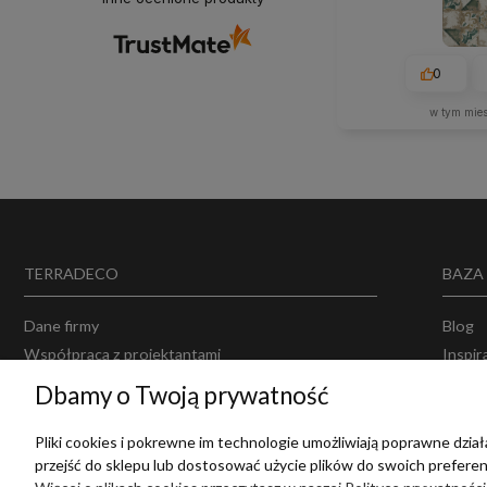
0
w tym mie
TERRADECO
BAZA
Dane firmy
Blog
Współpraca z projektantami
Inspir
Projektowanie wnętrz
Opinie
Dbamy o Twoją prywatność
Producenci
Polity
Regul
Pliki cookies i pokrewne im technologie umożliwiają poprawne dzi
przejść do sklepu lub dostosować użycie plików do swoich preferenc