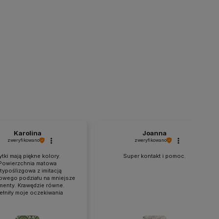
Karolina
Joanna
zweryfikowano
zweryfikowano
ytki mają piękne kolory.
Super kontakt i pomoc.
Powierzchnia matowa
typoślizgowa z imitacją
owego podziału na mniejsze
menty. Krawędzie równe.
ełniły moje oczekiwania