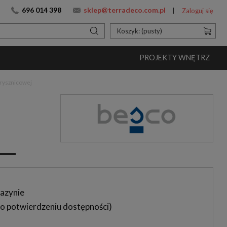
696 014 398
sklep@terradeco.com.pl
Zaloguj się
Koszyk:
(pusty)
PROJEKTY WNĘTRZ
rysznicowej
azynie