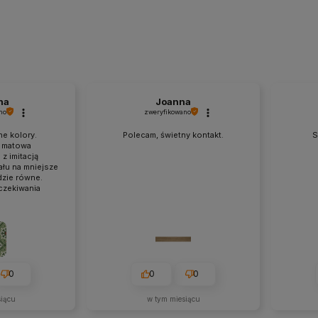
na
Joanna
no
zweryfikowano
ne kolory.
Polecam, świetny kontakt.
S
 matowa
z imitacją
łu na mniejsze
dzie równe.
czekiwania
0
0
0
siącu
w tym miesiącu