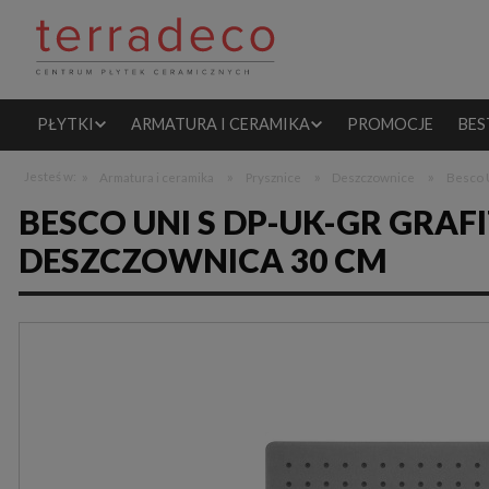
PŁYTKI
ARMATURA I CERAMIKA
PROMOCJE
BES
»
»
»
»
Jesteś w:
Armatura i ceramika
Prysznice
Deszczownice
Besco 
BESCO UNI S DP-UK-GR GR
DESZCZOWNICA 30 CM