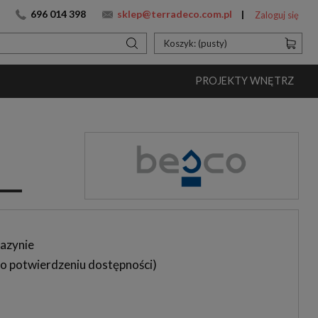
696 014 398
sklep@terradeco.com.pl
Zaloguj się
Koszyk:
(pusty)
PROJEKTY WNĘTRZ
azynie