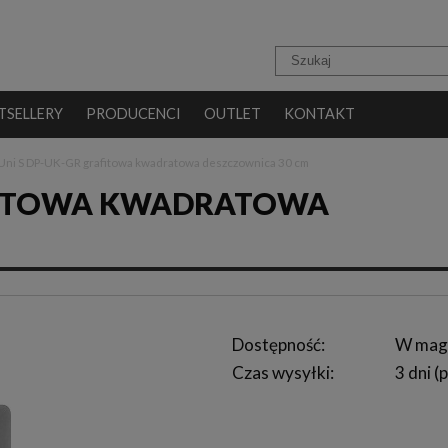
TSELLERY
PRODUCENCI
OUTLET
KONTAKT
Uni S DP-UK-GR grafitowa kwadratowa deszczownica 30 cm
AFITOWA KWADRATOWA
Dostępność:
W mag
Czas wysyłki:
3 dni