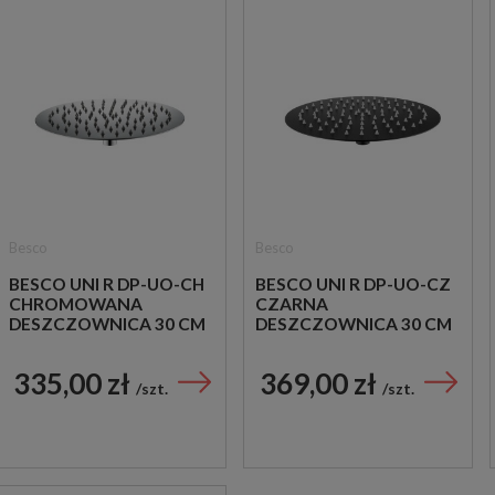
Besco
Besco
BESCO UNI R DP-UO-CH
BESCO UNI R DP-UO-CZ
CHROMOWANA
CZARNA
DESZCZOWNICA 30 CM
DESZCZOWNICA 30 CM
335,00 zł
369,00 zł
szt.
szt.