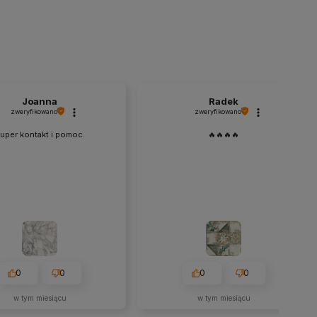
Joanna
Radek
zweryfikowano
zweryfikowano
uper kontakt i pomoc.
🔥🔥🔥🔥
0
0
0
0
w tym miesiącu
w tym miesiącu