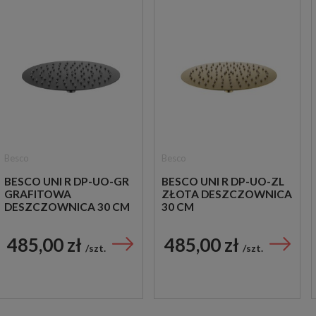
Besco
Besco
BESCO UNI R DP-UO-GR
BESCO UNI R DP-UO-ZL
GRAFITOWA
ZŁOTA DESZCZOWNICA
DESZCZOWNICA 30 CM
30 CM
485,00 zł
485,00 zł
szt.
szt.