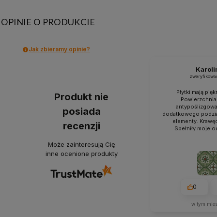
OPINIE O PRODUKCIE
Jak zbieramy opinie?
Karoli
zweryfikowa
Płytki mają pięk
Produkt nie
Powierzchnia
antypoślizgowa 
posiada
dodatkowego podzia
elementy. Krawę
recenzji
Spełniły moje o
Może zainteresują Cię
inne ocenione produkty
0
w tym mie