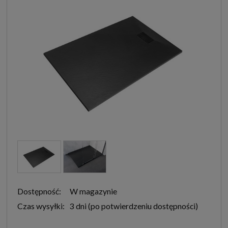
Dostępność:
W magazynie
Czas wysyłki:
3 dni