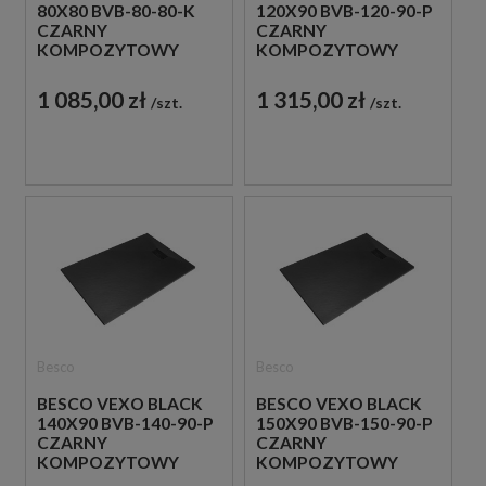
80X80 BVB-80-80-K
120X90 BVB-120-90-P
CZARNY
CZARNY
KOMPOZYTOWY
KOMPOZYTOWY
BRODZIK
BRODZIK
PRYSZNICOWY
PRYSZNICOWY
1 085,00 zł
1 315,00 zł
szt.
szt.
Besco
Besco
BESCO VEXO BLACK
BESCO VEXO BLACK
140X90 BVB-140-90-P
150X90 BVB-150-90-P
CZARNY
CZARNY
KOMPOZYTOWY
KOMPOZYTOWY
BRODZIK
BRODZIK