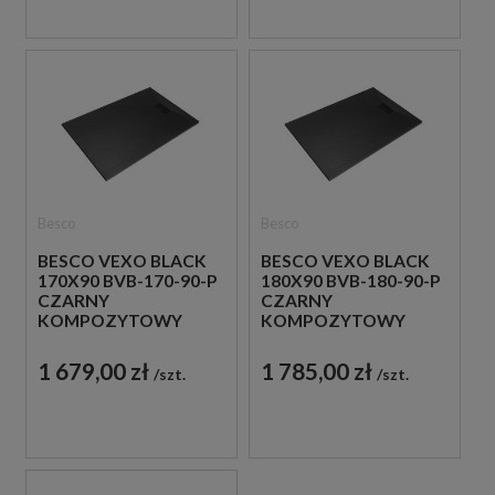
Besco
Besco
BESCO VEXO BLACK
BESCO VEXO BLACK
170X90 BVB-170-90-P
180X90 BVB-180-90-P
CZARNY
CZARNY
KOMPOZYTOWY
KOMPOZYTOWY
BRODZIK
BRODZIK
PRYSZNICOWY
PRYSZNICOWY
1 679,00 zł
1 785,00 zł
szt.
szt.