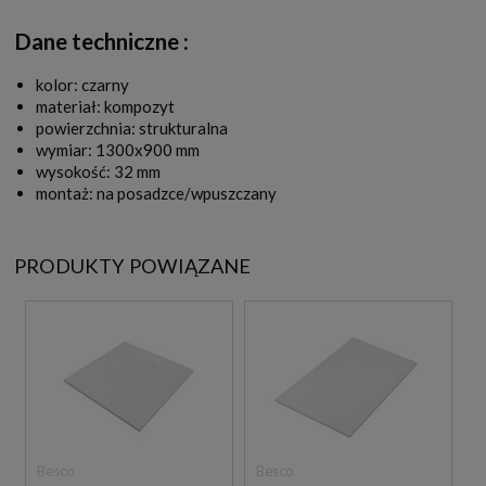
Dane techniczne :
kolor: czarny
materiał: kompozyt
powierzchnia: strukturalna
wymiar: 1300x900 mm
wysokość: 32 mm
montaż: na posadzce/wpuszczany
PRODUKTY POWIĄZANE
Besco
Besco