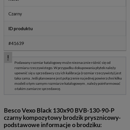
Czarny
ID produktu
#41639
Besco Vexo Black 130x90 BVB-130-90-P
czarny kompozytowy brodzik prysznicowy-
podstawowe informacje o brodziku: