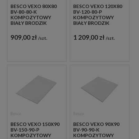
BESCO VEXO 80X80
BESCO VEXO 120X80
BV-80-80-K
BV-120-80-P
KOMPOZYTOWY
KOMPOZYTOWY
BIAŁY BRODZIK
BIAŁY BRODZIK
PRYSZNICOWY
PRYSZNICOWY
909,00 zł
1 209,00 zł
szt.
szt.
Besco
Besco
BESCO VEXO 150X90
BESCO VEXO 90X90
BV-150-90-P
BV-90-90-K
KOMPOZYTOWY
KOMPOZYTOWY