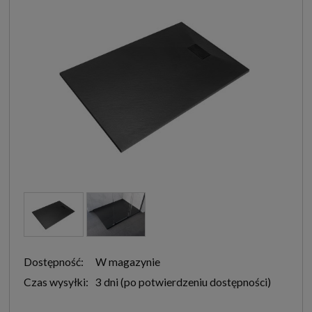
Dostępność:
W magazynie
Czas wysyłki:
3 dni