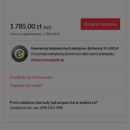
Dodaj do koszyka
1 785,00 zł
szt.
Cena za opakowanie: 1 785,00 zł
Dodaj do przechowalni
Zapytaj o produkt
Potrzebujesz porady lub wsparcia w wyborze?
Zadzwoń do nas 696 014 398