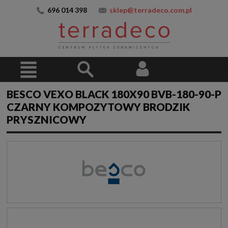
696 014 398
sklep@terradeco.com.pl
BESCO VEXO BLACK 180X90 BVB-180-90-P
CZARNY KOMPOZYTOWY BRODZIK
PRYSZNICOWY