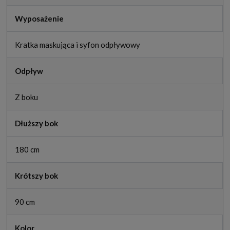
Wyposażenie
Kratka maskująca i syfon odpływowy
Odpływ
Z boku
Dłuższy bok
180 cm
Krótszy bok
90 cm
Kolor