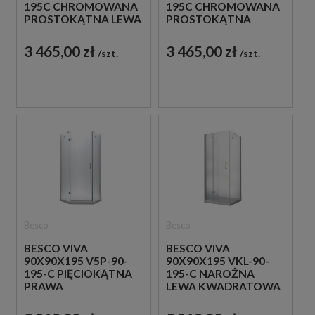
195C CHROMOWANA
195C CHROMOWANA
PROSTOKĄTNA LEWA
PROSTOKĄTNA
KABINA
PRAWA KABINA
PRYSZNICOWA
PRYSZNICOWA
3 465,00 zł
3 465,00 zł
szt.
szt.
Besco
Besco
BESCO VIVA
BESCO VIVA
90X90X195 V5P-90-
90X90X195 VKL-90-
195-C PIĘCIOKĄTNA
195-C NAROŻNA
PRAWA
LEWA KWADRATOWA
CHROMOWANA
KABINA
KABINA
PRYSZNICOWA