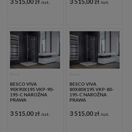
3 515,00 zł
3 515,00 zł
szt.
szt.
PRYSZNICOWA
Besco
Besco
BESCO VIVA
BESCO VIVA
90X90X195 VKP-90-
80X80X195 VKP-80-
195-C NAROŻNA
195-C NAROŻNA
PRAWA
PRAWA
KWADRATOWA
KWADRATOWA
KABINA
KABINA
3 515,00 zł
3 515,00 zł
szt.
szt.
PRYSZNICOWA
PRYSZNICOWA