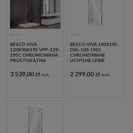
Besco
Besco
BESCO VIVA
BESCO VIVA 100X195
120X90X195 VPP-129-
DVL-100-195C
195C CHROMOWANA
CHROMOWANE
PROSTOKĄTNA
UCHYLNE LEWE
PRAWA KABINA
DRZWI DO WNĘKI
PRYSZNICOWA
PRYSZNICOWEJ
3 539,00 zł
2 299,00 zł
szt.
szt.