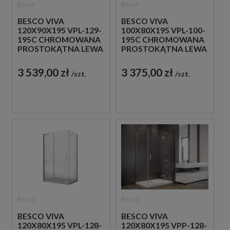
Besco
Besco
BESCO VIVA
BESCO VIVA
120X90X195 VPL-129-
100X80X195 VPL-100-
195C CHROMOWANA
195C CHROMOWANA
PROSTOKĄTNA LEWA
PROSTOKĄTNA LEWA
KABINA
KABINA
PRYSZNICOWA
PRYSZNICOWA
3 539,00 zł
3 375,00 zł
szt.
szt.
Besco
Besco
BESCO VIVA
BESCO VIVA
120X80X195 VPL-128-
120X80X195 VPP-128-