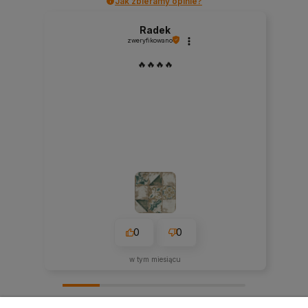
Jak zbieramy opinie?
Radek
zweryfikowano
🔥🔥🔥🔥
0
0
w tym miesiącu
zebranych i zweryfikowanych przez