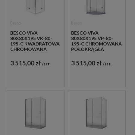
Besco
Besco
BESCO VIVA
BESCO VIVA
80X80X195 VK-80-
80X80X195 VP-80-
195-C KWADRATOWA
195-C CHROMOWANA
CHROMOWANA
PÓŁOKRĄGŁA
KABINA
KABINA
PRYSZNICOWA
PRYSZNICOWA
3 515,00 zł
3 515,00 zł
szt.
szt.