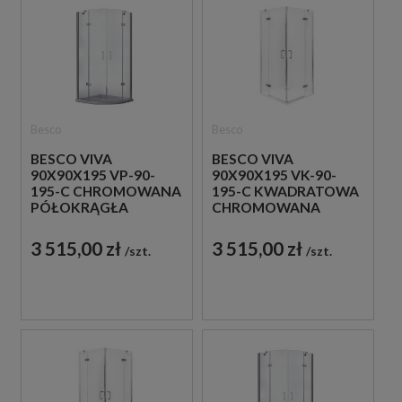
Besco
Besco
BESCO VIVA
BESCO VIVA
90X90X195 VP-90-
90X90X195 VK-90-
195-C CHROMOWANA
195-C KWADRATOWA
PÓŁOKRĄGŁA
CHROMOWANA
KABINA
KABINA
PRYSZNICOWA
PRYSZNICOWA
3 515,00 zł
3 515,00 zł
szt.
szt.