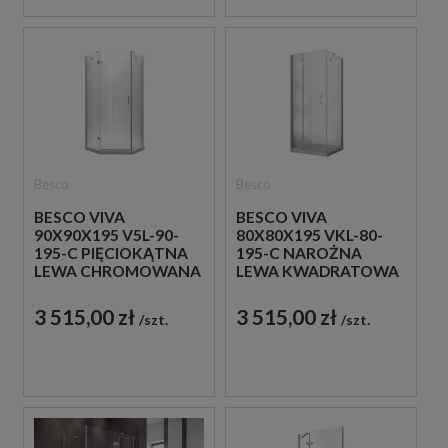
Besco
Besco
BESCO VIVA
BESCO VIVA
90X90X195 V5L-90-
80X80X195 VKL-80-
195-C PIĘCIOKĄTNA
195-C NAROŻNA
LEWA CHROMOWANA
LEWA KWADRATOWA
KABINA
KABINA
PRYSZNICOWA
PRYSZNICOWA
3 515,00 zł
3 515,00 zł
szt.
szt.