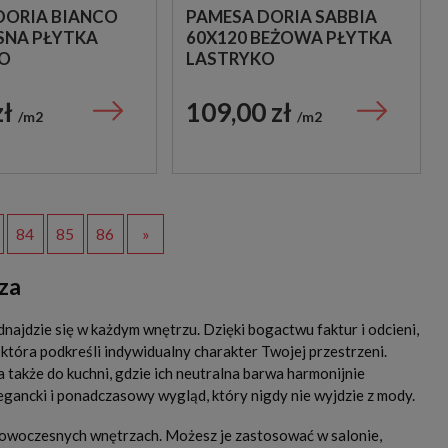
DORIA BIANCO
PAMESA DORIA SABBIA
ASNA PŁYTKA
60X120 BEŻOWA PŁYTKA
O
LASTRYKO
zł
109,00 zł
m2
m2
84
85
86
»
za
ajdzie się w każdym wnętrzu. Dzięki bogactwu faktur i odcieni,
która podkreśli indywidualny charakter Twojej przestrzeni.
 a także do kuchni, gdzie ich neutralna barwa harmonijnie
legancki i ponadczasowy wygląd, który nigdy nie wyjdzie z mody.
i nowoczesnych wnętrzach. Możesz je zastosować w salonie,