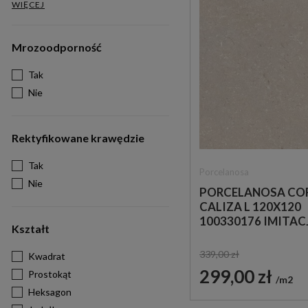
WIĘCEJ
Mrozoodporność
Tak
Nie
Rektyfikowane krawędzie
Tak
Porcelanosa
Nie
PORCELANOSA CO
CALIZA L 120X120
100330176 IMITAC
Kształt
KAMIENIA
339,00 zł
Kwadrat
299,00 zł
Prostokąt
m2
Heksagon