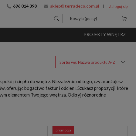
696 014 398
sklep@terradeco.com.pl
Zaloguj się
Koszyk:
(pusty)
PROJEKTY WNĘTRZ
Sortuj wg:
Nazwa produktu A-Z
spokój i ciepło do wnętrz. Niezależnie od tego, czy aranżujesz
w, oferując bogactwo faktur i odcieni. Szukasz propozycji, które
tylowym elementem Twojego wnętrza. Odkryj różnorodne
promocja