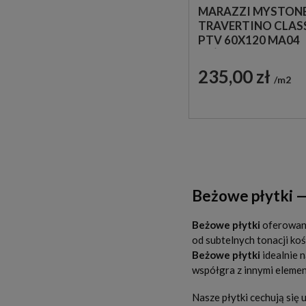
MARAZZI MYSTON
TRAVERTINO CLAS
PTV 60X120 MA04
BEŻOWA PŁYTKA
TRAWERTYNOWA
235,00 zł
m2
Beżowe płytki —
Beżowe płytki
oferowane
od subtelnych tonacji ko
Beżowe płytki
idealnie n
współgra z innymi eleme
Nasze płytki cechują się