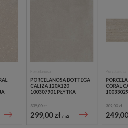
Porcelanosa
Porcelanosa
RAL
PORCELANOSA BOTTEGA
PORCELA
CALIZA 120X120
CORAL C
JA
100307901 PŁYTKA
10033029
GRESOWA
ŚCIENNE 
KAMIEŃ
339,00 zł
309,00 zł
299,00 zł
249,00
m2