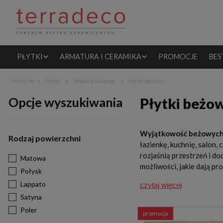
PŁYTKI
ARMATURA I CERAMIKA
PROMOCJE
BES
»
»
»
Jesteś w:
Płytki
Płytki w kolorze
Płytki beżowe
Opcje wyszukiwania
Płytki beżo
Wyjątkowość beżowych
Rodzaj powierzchni
łazienkę, kuchnię, salon, 
rozjaśnią przestrzeń i d
Matowa
możliwości, jakie dają pr
Połysk
Lappato
czytaj więcej
Satyna
Poler
promocja