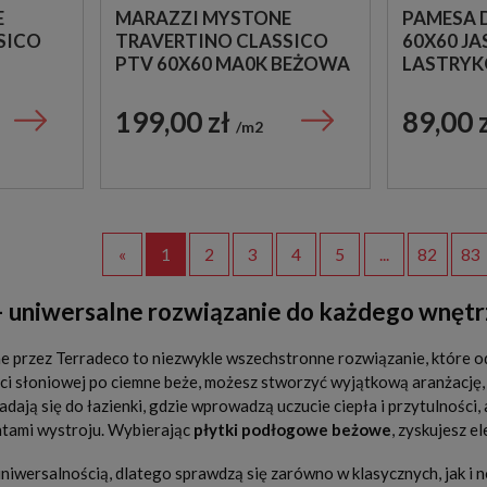
E
MARAZZI MYSTONE
PAMESA 
SICO
TRAVERTINO CLASSICO
60X60 J
PTV 60X60 MA0K BEŻOWA
LASTRYK
PŁYTKA TRAWERTYNOWA
199,00 zł
89,00 
m2
«
1
2
3
4
5
...
82
83
 uniwersalne rozwiązanie do każdego wnętr
 przez Terradeco to niezwykle wszechstronne rozwiązanie, które odn
ści słoniowej po ciemne beże, możesz stworzyć wyjątkową aranżację, 
adają się do łazienki, gdzie wprowadzą uczucie ciepła i przytulności,
ntami wystroju. Wybierając
płytki podłogowe beżowe
, zyskujesz e
 uniwersalnością, dlatego sprawdzą się zarówno w klasycznych, jak 