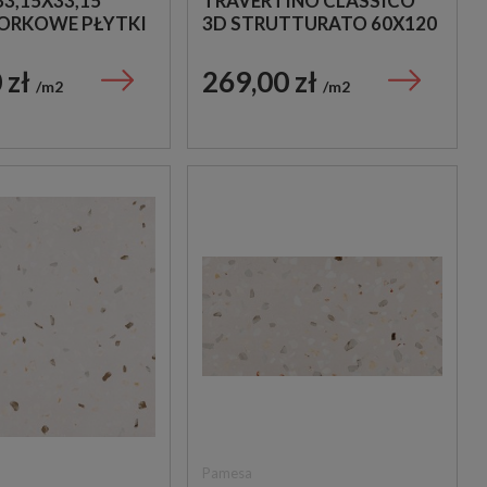
3,15X33,15
TRAVERTINO CLASSICO
ORKOWE PŁYTKI
3D STRUTTURATO 60X120
KALNYM STYLU
M9HP PŁYTKI
TRAWERTYNOWE
 zł
269,00 zł
m2
m2
Pamesa