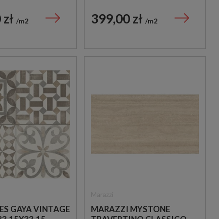
IMITUJĄCA
IMITUJĄCA TRAWERTYN
TYN
 zł
399,00 zł
m2
m2
Marazzi
ES GAYA VINTAGE
MARAZZI MYSTONE