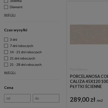
Jodełka
Diament
WIĘCEJ
Czas wysyłki
3 dni
7 dni roboczych
14 - 21 dni roboczych
21 dni roboczych
21 - 28 dni roboczych
Porcelanosa
WIĘCEJ
PORCELANOSA CO
CALIZA 45X120 10
PŁYTKI ŚCIENNE
Cena
IMITUJĄCE KAMIE
289,00 zł
m2