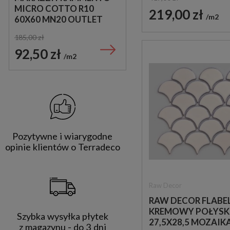
MICRO COTTO R10
VINTAGE BLUE
219,00 zł
m2
60X60 MN20 OUTLET
33,15X33,15 OUTLET
185,00 zł
115,00 zł
92,50 zł
105,00 zł
m2
m2
Pozytywne i wiarygodne
opinie klientów o Terradeco
Raw Decor
RAW DECOR FLABE
KREMOWY POŁYSK
Szybka wysyłka płytek
27,5X28,5 MOZAIK
z magazynu - do 3 dni