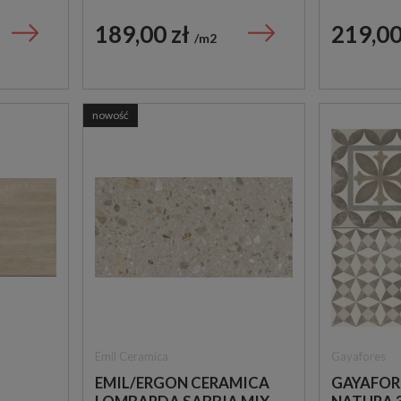
PŁYTKA LASTRYKO
PŁYTKA 
TRAWER
189,00 zł
219,00
m2
nowość
Emil Ceramica
Gayafores
EMIL/ERGON CERAMICA
GAYAFOR