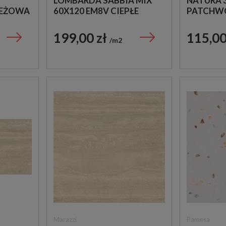
LOMBARDA SABBIA MIX
NATURA 3
BEŻOWA
60X120 EM8V CIEPŁE
PATCHW
ŁYTKA
LASTRYKO Z BEŻOWYM
W RUSTY
ERTYN
OCZKIEM
199,00 zł
115,00
m2
Marazzi
Pamesa