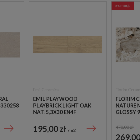
promocja
Emil Ceramica
Florim Ceram
RAL
EMIL PLAYWOOD
FLORIM C
0330258
PLAYBRICK LIGHT OAK
NATURE 
NAT. 5,3X30 EN4F
GLOSSY 
Ń
DREWNOPODOBNA
775104 I
PŁYTKA CEGIEŁKA
MARMUR
195,00 zł
470,00 zł
m2
269,00