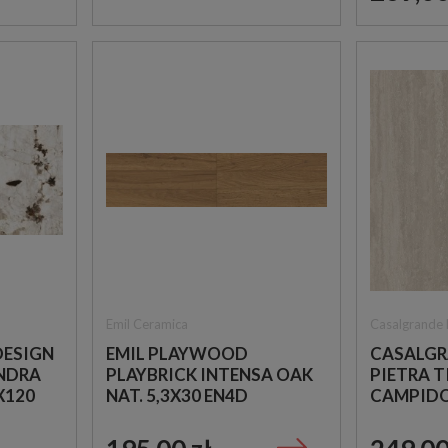
Emil Ceramica
Casalgrande
DESIGN
EMIL PLAYWOOD
CASALGR
NDRA
PLAYBRICK INTENSA OAK
PIETRA T
X120
NAT. 5,3X30 EN4D
CAMPIDO
Keros
Keros
DREWNOPODOBNA
120X120
PŁYTKA CEGIEŁKA
TRAWERT
KEROS LIVORNO GRIS
KEROS TRIANA LACE