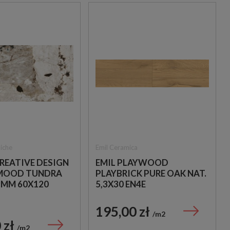
iche
Emil Ceramica
REATIVE DESIGN
EMIL PLAYWOOD
MOOD TUNDRA
PLAYBRICK PURE OAK NAT.
9MM 60X120
5,3X30 EN4E
MITACJA
DREWNOPODOBNA
U
PŁYTKA CEGIEŁKA
195,00 zł
m2
 zł
m2