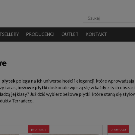
TSELLERY
PRODUCENCI
OUTLET
KONTAKT
we
 płytek
polega na ich uniwersalności i elegancji, które wprowadzają 
czy taras,
beżowe płytki
doskonale wpiszą się w każdy z tych obszaró
odadzą jej klasy? Już dziś wybierz beżowe płytki, które staną się s
odukty Terradeco.
promocja
promocja