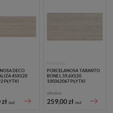
Porcelanosa
NOSA DECO
PORCELANOSA TARANTO
ALIZA 45X120
BONE L 59,6X120
2 PŁYTKI
100362067 PŁYTKI
IMITUJĄCE
TRAWERTYNOWE
289,00 zł
 zł
259,00 zł
m2
m2