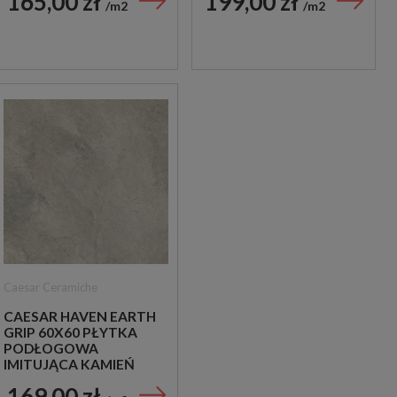
165,00 zł
199,00 zł
m2
m2
Caesar Ceramiche
CAESAR HAVEN EARTH
GRIP 60X60 PŁYTKA
PODŁOGOWA
IMITUJĄCA KAMIEŃ
169,00 zł