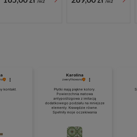
m2
m2
na
Karolina
no
zweryfikowano
y kontakt.
Płytki mają piękne kolory.
S
Powierzchnia matowa
antypoślizgowa z imitacją
dodatkowego podziału na mniejsze
elementy. Krawędzie równe.
Spełniły moje oczekiwania