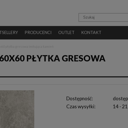
TSELLERY
PRODUCENCI
OUTLET
KONTAKT
60 płytka gresowa imitująca kamień
 60X60 PŁYTKA GRESOWA
Dostępność:
dostęp
Czas wysyłki:
14 - 21