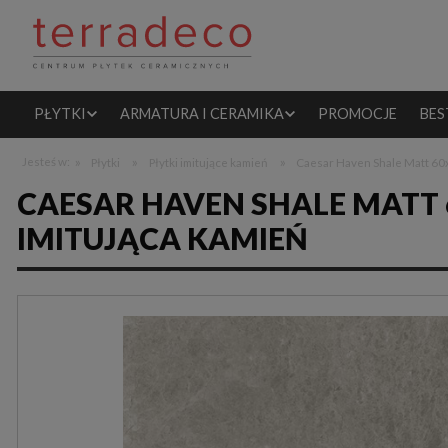
PŁYTKI
ARMATURA I CERAMIKA
PROMOCJE
BES
»
»
»
Jesteś w:
Płytki
Płytki imitujące kamień
Caesar Haven Shale Matt 60x
CAESAR HAVEN SHALE MATT
IMITUJĄCA KAMIEŃ