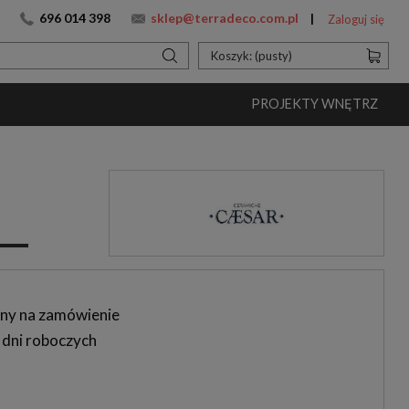
696 014 398
sklep@terradeco.com.pl
Zaloguj się
Koszyk:
(pusty)
PROJEKTY WNĘTRZ
ny na zamówienie
 dni roboczych