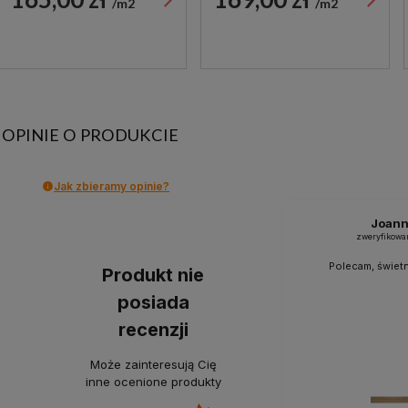
m2
m2
OPINIE O PRODUKCIE
Jak zbieramy opinie?
Joan
zweryfikowa
Polecam, świetn
Produkt nie
posiada
recenzji
Może zainteresują Cię
inne ocenione produkty