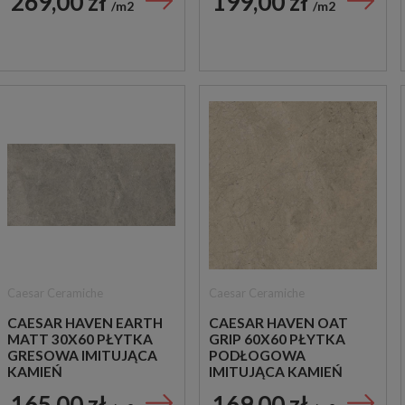
269,00 zł
199,00 zł
m2
m2
Caesar Ceramiche
Caesar Ceramiche
CAESAR HAVEN EARTH
CAESAR HAVEN OAT
MATT 30X60 PŁYTKA
GRIP 60X60 PŁYTKA
GRESOWA IMITUJĄCA
PODŁOGOWA
KAMIEŃ
IMITUJĄCA KAMIEŃ
165,00 zł
169,00 zł