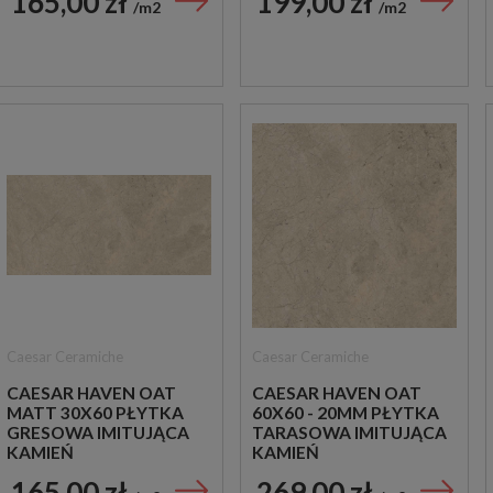
165,00 zł
199,00 zł
m2
m2
Caesar Ceramiche
Caesar Ceramiche
CAESAR HAVEN OAT
CAESAR HAVEN OAT
MATT 30X60 PŁYTKA
60X60 - 20MM PŁYTKA
GRESOWA IMITUJĄCA
TARASOWA IMITUJĄCA
KAMIEŃ
KAMIEŃ
165,00 zł
269,00 zł