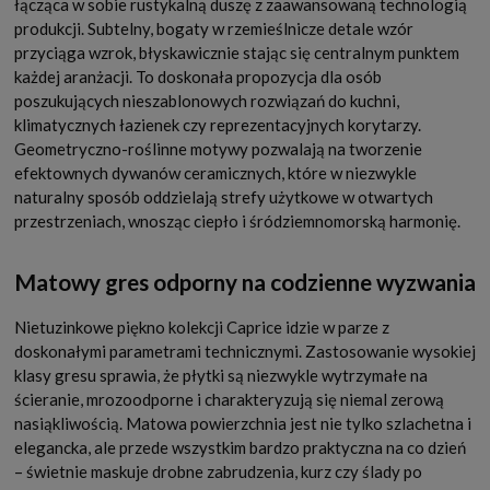
łącząca w sobie rustykalną duszę z zaawansowaną technologią
produkcji. Subtelny, bogaty w rzemieślnicze detale wzór
przyciąga wzrok, błyskawicznie stając się centralnym punktem
każdej aranżacji. To doskonała propozycja dla osób
poszukujących nieszablonowych rozwiązań do kuchni,
klimatycznych łazienek czy reprezentacyjnych korytarzy.
Geometryczno-roślinne motywy pozwalają na tworzenie
efektownych dywanów ceramicznych, które w niezwykle
naturalny sposób oddzielają strefy użytkowe w otwartych
przestrzeniach, wnosząc ciepło i śródziemnomorską harmonię.
Matowy gres odporny na codzienne wyzwania
Nietuzinkowe piękno kolekcji Caprice idzie w parze z
doskonałymi parametrami technicznymi. Zastosowanie wysokiej
klasy gresu sprawia, że płytki są niezwykle wytrzymałe na
ścieranie, mrozoodporne i charakteryzują się niemal zerową
nasiąkliwością. Matowa powierzchnia jest nie tylko szlachetna i
elegancka, ale przede wszystkim bardzo praktyczna na co dzień
– świetnie maskuje drobne zabrudzenia, kurz czy ślady po