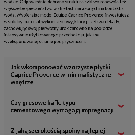
wodzie. Odpowiednio dobrana struktura szkliwa zapewnia też
większe bezpieczeństwo w strefach narażonych na kontakt z
wodą. Wybierając model Equipe Caprice Provence, inwestujesz
w solidny materiał wykończeniowy, który przetrwa dekady,
zachowując swój pierwotny urok zarówno na podłodze
intensywnie użytkowanego przedpokoju, jak i na
wyeksponowanej ścianie pod prysznicem.
Jak wkomponować wzorzyste płytki
Caprice Provence w minimalistyczne
wnętrze
Płytki z wyraźnym, prowansalskim dekorem najlepiej
Czy gresowe kafle typu
potraktować w takim wypadku jako wyrazisty akcent, a nie
cementowego wymagają impregnacji
tło. W przestrzeniach minimalistycznych świetnie
sprawdzają się w formie tzw. dywanu ceramicznego,
ułożonego w centralnej części holu lub na małym
W przeciwieństwie do autentycznych, historycznych płytek
Z jaką szerokością spoiny najlepiej
fragmencie ściany w strefie umywalkowej. Zestawione z
cementowych, kolekcja Caprice jest wykonana ze