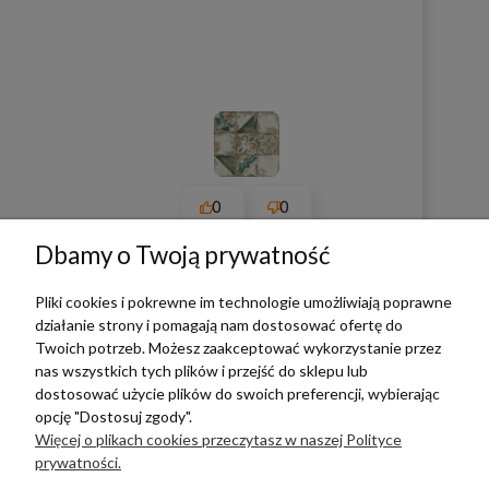
0
0
Dbamy o Twoją prywatność
w tym miesiącu
Pliki cookies i pokrewne im technologie umożliwiają poprawne
zebranych i zweryfikowanych przez
działanie strony i pomagają nam dostosować ofertę do
Twoich potrzeb. Możesz zaakceptować wykorzystanie przez
nas wszystkich tych plików i przejść do sklepu lub
dostosować użycie plików do swoich preferencji, wybierając
opcję "Dostosuj zgody".
TERRADECO
Więcej o plikach cookies przeczytasz w naszej Polityce
prywatności.
BAZA WIEDZY