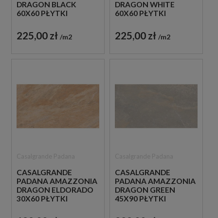
DRAGON BLACK
DRAGON WHITE
60X60 PŁYTKI
60X60 PŁYTKI
GRESOWE IMITUJĄCE
GRESOWE IMITUJĄCE
KAMIEŃ
KAMIEŃ
225,00 zł
225,00 zł
m2
m2
Casalgrande Padana
Casalgrande Padana
CASALGRANDE
CASALGRANDE
PADANA AMAZZONIA
PADANA AMAZZONIA
DRAGON ELDORADO
DRAGON GREEN
30X60 PŁYTKI
45X90 PŁYTKI
GRESOWE IMITUJĄCE
GRESOWE IMITUJĄCE
KAMIEŃ
KAMIEŃ