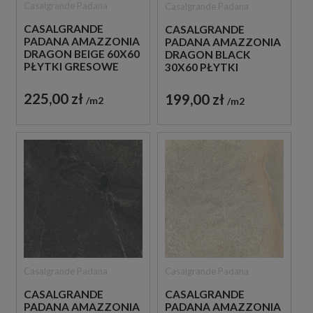
Casalgrande Padana
Casalgrande Padana
CASALGRANDE
CASALGRANDE
PADANA AMAZZONIA
PADANA AMAZZONIA
DRAGON BEIGE 60X60
DRAGON BLACK
PŁYTKI GRESOWE
30X60 PŁYTKI
IMITUJĄCE KAMIEŃ
GRESOWE IMITUJĄCE
KAMIEŃ
225,00 zł
199,00 zł
m2
m2
Casalgrande Padana
Casalgrande Padana
CASALGRANDE
CASALGRANDE
PADANA AMAZZONIA
PADANA AMAZZONIA