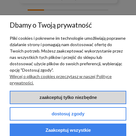
zebranych i zweryfikowanych przez
Dbamy o Twoją prywatność
Pliki cookies i pokrewne im technologie umożliwiają poprawne
działanie strony i pomagają nam dostosować ofertę do
TERRADECO
Twoich potrzeb. Możesz zaakceptować wykorzystanie przez
nas wszystkich tych plików i przejść do sklepu lub
BAZA WIEDZY
dostosować użycie plików do swoich preferencji, wybierając
opcję "Dostosuj zgody".
Więcej o plikach cookies przeczytasz w naszej Polityce
PŁATNOŚCI I DOSTAWA
prywatności.
POMOC
zaakceptuj tylko niezbędne
dostosuj zgody
Zaakceptuj wszystkie
© 2017 - 2025 | terradeco.com.pl
code and analytics: terradeco
software:
shoper.pl