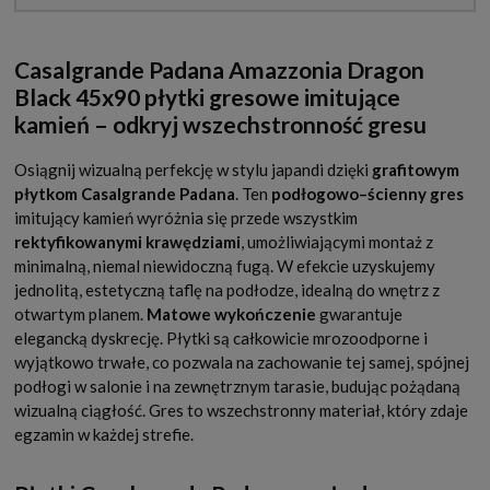
Casalgrande Padana Amazzonia Dragon
Black 45x90 płytki gresowe imitujące
kamień – odkryj wszechstronność gresu
Osiągnij wizualną perfekcję w stylu japandi dzięki
grafitowym
płytkom Casalgrande Padana
. Ten
podłogowo–ścienny gres
imitujący kamień wyróżnia się przede wszystkim
rektyfikowanymi krawędziami
, umożliwiającymi montaż z
minimalną, niemal niewidoczną fugą. W efekcie uzyskujemy
jednolitą, estetyczną taflę na podłodze, idealną do wnętrz z
otwartym planem.
Matowe wykończenie
gwarantuje
elegancką dyskrecję. Płytki są całkowicie mrozoodporne i
wyjątkowo trwałe, co pozwala na zachowanie tej samej, spójnej
podłogi w salonie i na zewnętrznym tarasie, budując pożądaną
wizualną ciągłość. Gres to wszechstronny materiał, który zdaje
egzamin w każdej strefie.