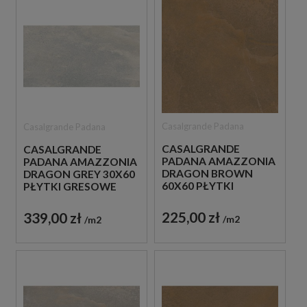
Casalgrande Padana
Casalgrande Padana
CASALGRANDE
CASALGRANDE
PADANA AMAZZONIA
PADANA AMAZZONIA
DRAGON BROWN
DRAGON GREY 30X60
60X60 PŁYTKI
PŁYTKI GRESOWE
GRESOWE IMITUJĄCE
IMITUJĄCE KAMIEŃ
KAMIEŃ
225,00 zł
339,00 zł
m2
m2