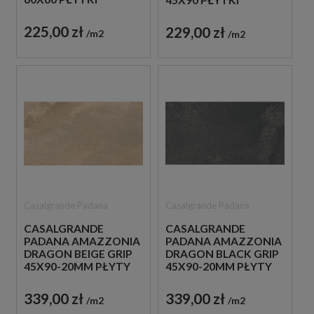
45X90 PŁYTKI
GRESOWE IMITUJĄCE
GRESOWE IMITUJĄCE
KAMIEŃ
KAMIEŃ
225,00 zł
229,00 zł
m2
m2
Casalgrande Padana
Casalgrande Padana
CASALGRANDE
CASALGRANDE
PADANA AMAZZONIA
PADANA AMAZZONIA
DRAGON BEIGE GRIP
DRAGON BLACK GRIP
45X90-20MM PŁYTY
45X90-20MM PŁYTY
TARASOWE
TARASOWE GRESOW
GRESOWE IMITUJĄCE
IMITUJĄCE KAMIEŃ
339,00 zł
339,00 zł
m2
m2
KAMIEŃ