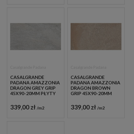
Casalgrande Padana
Casalgrande Padana
CASALGRANDE
CASALGRANDE
PADANA AMAZZONIA
PADANA AMAZZONIA
DRAGON GREY GRIP
DRAGON BROWN
45X90-20MM PŁYTY
GRIP 45X90-20MM
TARASOWE
PŁYTY TARASOWE
GRESOWE IMITUJĄCE
GRESOWE IMITUJĄCE
339,00 zł
339,00 zł
m2
m2
KAMIEŃ
KAMIEŃ