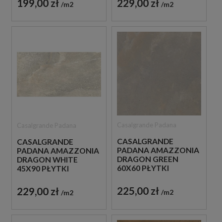
199,00 zł
229,00 zł
m2
m2
Casalgrande Padana
Casalgrande Padana
CASALGRANDE
CASALGRANDE
PADANA AMAZZONIA
PADANA AMAZZONIA
DRAGON GREEN
DRAGON WHITE
60X60 PŁYTKI
45X90 PŁYTKI
GRESOWE IMITUJĄCE
GRESOWE IMITUJĄCE
KAMIEŃ
KAMIEŃ
225,00 zł
229,00 zł
m2
m2