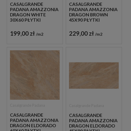
CASALGRANDE
CASALGRANDE
PADANA AMAZZONIA
PADANA AMAZZONIA
DRAGON WHITE
DRAGON BROWN
30X60 PŁYTKI
45X90 PŁYTKI
GRESOWE IMITUJĄCE
GRESOWE IMITUJĄCE
KAMIEŃ
KAMIEŃ
199,00 zł
229,00 zł
m2
m2
Casalgrande Padana
Casalgrande Padana
CASALGRANDE
CASALGRANDE
PADANA AMAZZONIA
PADANA AMAZZONIA
DRAGON ELDORADO
DRAGON ELDORADO
60X60 PŁYTKI