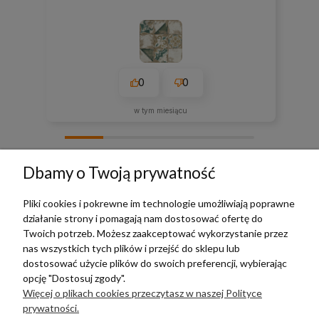
0
0
w tym miesiącu
zebranych i zweryfikowanych przez
Dbamy o Twoją prywatność
Pliki cookies i pokrewne im technologie umożliwiają poprawne
działanie strony i pomagają nam dostosować ofertę do
TERRADECO
Twoich potrzeb. Możesz zaakceptować wykorzystanie przez
nas wszystkich tych plików i przejść do sklepu lub
BAZA WIEDZY
dostosować użycie plików do swoich preferencji, wybierając
opcję "Dostosuj zgody".
Więcej o plikach cookies przeczytasz w naszej Polityce
PŁATNOŚCI I DOSTAWA
prywatności.