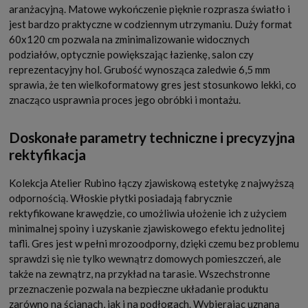
aranżacyjną. Matowe wykończenie pięknie rozprasza światło i
jest bardzo praktyczne w codziennym utrzymaniu. Duży format
60x120 cm pozwala na zminimalizowanie widocznych
podziałów, optycznie powiększając łazienkę, salon czy
reprezentacyjny hol. Grubość wynosząca zaledwie 6,5 mm
sprawia, że ten wielkoformatowy gres jest stosunkowo lekki, co
znacząco usprawnia proces jego obróbki i montażu.
Doskonałe parametry techniczne i precyzyjna
rektyfikacja
Kolekcja Atelier Rubino łączy zjawiskową estetykę z najwyższą
odpornością. Włoskie płytki posiadają fabrycznie
rektyfikowane krawędzie, co umożliwia ułożenie ich z użyciem
minimalnej spoiny i uzyskanie zjawiskowego efektu jednolitej
tafli. Gres jest w pełni mrozoodporny, dzięki czemu bez problemu
sprawdzi się nie tylko wewnątrz domowych pomieszczeń, ale
także na zewnątrz, na przykład na tarasie. Wszechstronne
przeznaczenie pozwala na bezpieczne układanie produktu
zarówno na ścianach, jak i na podłogach. Wybierając uznaną