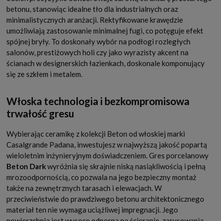
betonu, stanowiąc idealne tło dla industrialnych oraz
minimalistycznych aranżacji. Rektyfikowane krawędzie
umożliwiają zastosowanie minimalnej fugi, co potęguje efekt
spójnej bryły. To doskonały wybór na podłogi rozległych
salonów, prestiżowych holi czy jako wyrazisty akcent na
ścianach w designerskich łazienkach, doskonale komponujący
się ze szkłem i metalem.
Włoska technologia i bezkompromisowa
trwałość gresu
Wybierając ceramikę z kolekcji Beton od włoskiej marki
Casalgrande Padana, inwestujesz w najwyższą jakość popartą
wieloletnim inżynieryjnym doświadczeniem. Gres porcelanowy
Beton Dark
wyróżnia się skrajnie niską nasiąkliwością i pełną
mrozoodpornością, co pozwala na jego bezpieczny montaż
także na zewnętrznych tarasach i elewacjach. W
przeciwieństwie do prawdziwego betonu architektonicznego
materiał ten nie wymaga uciążliwej impregnacji. Jego
powierzchnia jest wysoce odporna na ścieranie, zarysowania