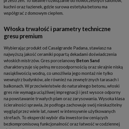
przestrzeń. To idealne rozwiązanie do nowoczesnych salonów,
kuchni oraz łazienek, gdzie surowa estetyka betonu ma
współgrać z domowym ciepłem.
Włoska trwałość i parametry techniczne
gresu premium
Wybierając produkt od Casalgrande Padana, stawiasz na
najwyższą jakość ceramiki popartą dekadami doświadczenia
włoskich mistrzów. Gres porcelanowy
Beton Sand
charakteryzuje się pełną mrozoodpornością oraz skrajnie niską
nasiąkliwością wodną, co umożliwia jego montaż nie tylko
wewnątrz budynków, ale również na zewnętrznych tarasach i
balkonach. W przeciwieństwie do naturalnego betonu, włoski
gres nie wymaga uciążliwej impregnacji i jest wysoce odporny
na powstawanie trwałych plam oraz zarysowania. Wysoka klasa
ścieralności sprawia, że podłoga zachowuje swój nieskazitelny
wygląd przez wiele lat, nawet w intensywnie użytkowanych
strefach. To ekspercki wybór dla inwestorów ceniących
bezkompromisową funkcjonalność oraz łatwość w codziennej