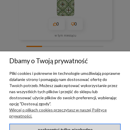
0
0
w tym miesiącu
zebranych i zweryfikowanych przez
Dbamy o Twoją prywatność
Pliki cookies i pokrewne im technologie umożliwiają poprawne
działanie strony i pomagają nam dostosować ofertę do
TERRADECO
Twoich potrzeb. Możesz zaakceptować wykorzystanie przez
nas wszystkich tych plików i przejść do sklepu lub
BAZA WIEDZY
dostosować użycie plików do swoich preferencji, wybierając
opcję "Dostosuj zgody".
Więcej o plikach cookies przeczytasz w naszej Polityce
PŁATNOŚCI I DOSTAWA
prywatności.
POMOC
zaakceptuj tylko niezbędne